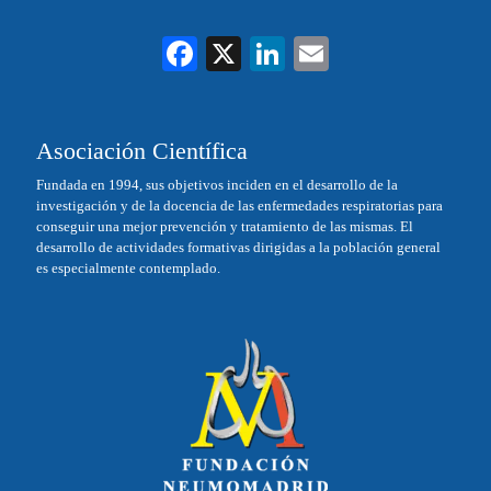
Fa
X
Li
E
ce
nk
m
bo
ed
ail
Asociación Científica
ok
In
Fundada en 1994, sus objetivos inciden en el desarrollo de la
investigación y de la docencia de las enfermedades respiratorias para
conseguir una mejor prevención y tratamiento de las mismas. El
desarrollo de actividades formativas dirigidas a la población general
es especialmente contemplado.