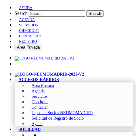
AYUDA
Search
Search
AGENDA
SERVICIOS
CHECKOUT
CONTACTAR
REGISTRO
Área Privada
ACCESOS RÁPIDOS
Área Privada
Agenda
Servicios
Checkout
Contactar
Tipos de Socios NEUMOMADRID
Solicitud de Registro de Socio
Ayuda
SOCIEDAD
Sociedad Madrileña de Neumología y Cirugía