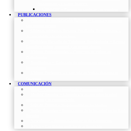
Neumología y Cirugía Torácica
Contactar
–
Póngase en contacto con nosotros
PUBLICACIONES
Proceso de publicación Revista
–
Conoce y participa
con nuestra revista
Últimos números Revista Patología Respiratoria
–
Acceso rápido a lo más reciente
Histórico Revista de Patología Respiratoria
–
Revista
Científica online, trimestral y de acceso abierto
Vídeos Profesionales
–
Colección de Vídeos de
Profesionales
Neumoteca
–
Colección de información sobre la
Neumología
Vídeos Pacientes
–
Colección de Vídeos dirigidos al
Pacientes
COMUNICACIÓN
Blog
–
Artículos e Insights de Neumomadrid
Madrid Respira
–
Llamada a la acción sobre la salud
respiratoria y su comunicación
Sala de Prensa
–
Neumomadrid en los Medios
Redes Sociales
–
Interacciones de la Sociedad en las Redes
Sociales
Newsletter
–
Boletines periódicos de información
News
–
Las últimas noticias de la fundación