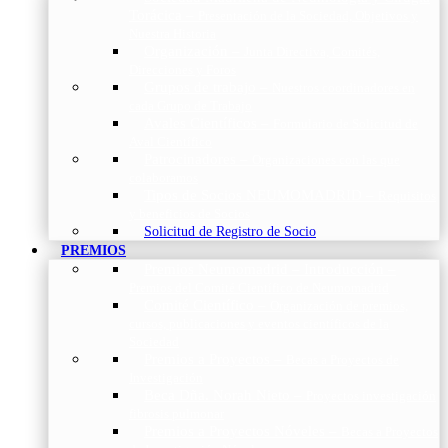
Torácica
–
Presentación de la Sociedad, Objetivos y
Nuestra Historia
Organización
–
Junta Directiva, Comités,
Direcciones y Foros
Grupos de trabajo
–
Nuestros coordinadores en
cada Grupo de Trabajo
Avales Científicos
–
Formulario de Solicitud de
Aval Científico
Patrocinadores
–
Organizaciones con las que
colaboramos
Tipos de Socios NEUMOMADRID
–
Requisitos
y beneficios de Socios
Solicitud de Registro de Socio
PREMIOS
Premios Neumomadrid – Introducción
–
Premios del Comité Científico de Neumomadrid
Comité Científico
–
Organización de premios,
cursos, publicaciones y eventos científicos de la
Sociedad
Premios a Proyectos
–
Becas a Proyectos de
Investigación
Beca Dña. Norah Nieto
–
Proyectos investigación
fibrosis pulmonar
Premios a Proyectos Nóveles
–
Becas a Proyectos