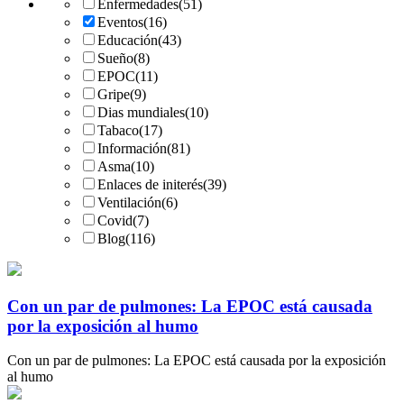
Enfermedades
(51)
Eventos
(16)
Educación
(43)
Sueño
(8)
EPOC
(11)
Gripe
(9)
Dias mundiales
(10)
Tabaco
(17)
Información
(81)
Asma
(10)
Enlaces de initerés
(39)
Ventilación
(6)
Covid
(7)
Blog
(116)
Con un par de pulmones: La EPOC está causada
por la exposición al humo
Con un par de pulmones: La EPOC está causada por la exposición
al humo