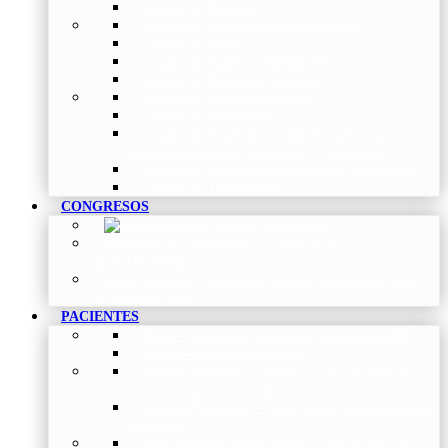
Grupo de Pediatría
Grupo de Fisioterapia Respiratoria
Grupo de Asma
Grupo de Sueño y Ventilación
Grupo de Patología Vascular
Grupo de Fibrosis Quística
Grupo de Enfermería
Grupo de Neumología intervencionista,
función pulmonar, trasplante y oncología
Grupo de Enfermedad Pulmonar Intersticial
Grupo de Tabaquismo
CONGRESOS
Histórico de Congresos
–
Congresos de
NEUMOMADRID
Otros Eventos
–
Entrega de premios, bienvenidas, tardes
con expertos y más.
PACIENTES
Blog
–
Artículos e Insights de NEUMOMADRID
Guías
–
Colección de Guías
Madrid Respira
–
Llamada a la acción sobre la
salud respiratoria y su comunicación
Vídeos Pacientes
–
Colección de Vídeos dirigidos
al Paciente
Asociaciones de pacientes
–
Asociaciones de