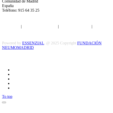
Comunidad de Madrid
España
Teléfono: 915 64 35 25
Aviso legal
|
Política de privacidad
|
Política de Cookies
|
Términos
y Condiciones
Powered by
ESSENZIAL
. @ 2025 Copyright
FUNDACIÓN
NEUMOMADRID
Síguenos
To top