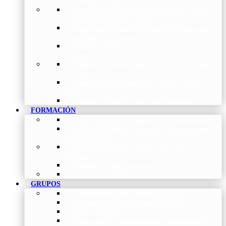
de Investigación Nóveles
Premios a Artículos Internacionales
–
Premio a
la mejor Publicación Internacional
Premios a Artículos Nacionales
–
Premio a la
mejor Publicación Nacional
Premios a Tesis
–
Premio a la mejor Tesis
Doctoral
Premios a Bolsa de viaje
–
Becas para Formación
en Centros
Premio a Mejor Residente
–
Premio al mejor
Residente
Premios – Histórico de Convocatorias
FORMACIÓN
Cursos Actuales
–
Catálogo de Cursos Actuales
Cursos Avalados
–
Catalogo de cursos avalados por
NEUMOMADRID
Cursos Históricos
–
Catálogo de Cursos
Históricos
Solicitud de nuevos cursos
Acceso al Campus
GRUPOS
Coordinadores de Grupos de Trabajo
Normativas de los Grupos de Trabajo
Grupo de EPOC
Grupo de Inf. Respiratorias y Tuberculosis