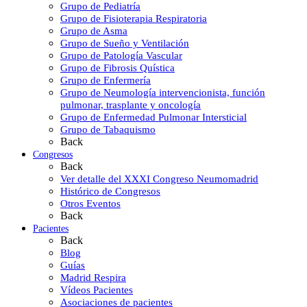
Grupo de Pediatría
Grupo de Fisioterapia Respiratoria
Grupo de Asma
Grupo de Sueño y Ventilación
Grupo de Patología Vascular
Grupo de Fibrosis Quística
Grupo de Enfermería
Grupo de Neumología intervencionista, función
pulmonar, trasplante y oncología
Grupo de Enfermedad Pulmonar Intersticial
Grupo de Tabaquismo
Back
Congresos
Back
Ver detalle del XXXI Congreso Neumomadrid
Histórico de Congresos
Otros Eventos
Back
Pacientes
Back
Blog
Guías
Madrid Respira
Vídeos Pacientes
Asociaciones de pacientes