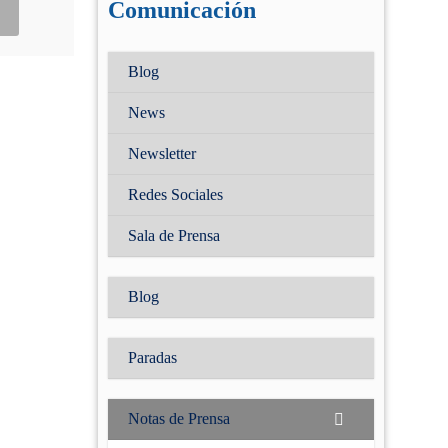
Comunicación
Contraseña
Blog
(Obligatorio)
News
Recuérdame
Newsletter
¿Has olividado tu
contraseña?
Redes Sociales
Sala de Prensa
Blog
Paradas
Notas de Prensa