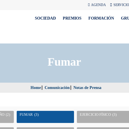
AGENDA
SERVICI
SOCIEDAD
PREMIOS
FORMACIÓN
GR
Fumar
Home
Comunicación
Notas de Prensa
ÑO
(2)
FUMAR
(3)
EJERCICIO FÍSICO
(3)