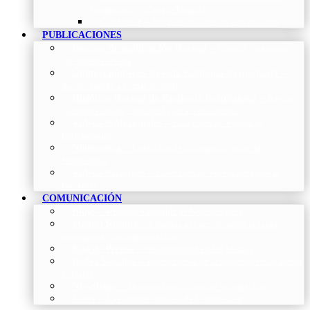
Neumología y Cirugía Torácica
Contactar
–
Póngase en contacto con nosotros
PUBLICACIONES
Proceso de publicación Revista
–
Conoce y participa
con nuestra revista
Últimos números Revista Patología Respiratoria
–
Acceso rápido a lo más reciente
Histórico Revista de Patología Respiratoria
–
Revista
Científica online, trimestral y de acceso abierto
Vídeos Profesionales
–
Colección de Vídeos de
Profesionales
Neumoteca
–
Colección de información sobre la
Neumología
Vídeos Pacientes
–
Colección de Vídeos dirigidos al
Pacientes
COMUNICACIÓN
Blog
–
Artículos e Insights de Neumomadrid
Madrid Respira
–
Llamada a la acción sobre la salud
respiratoria y su comunicación
Sala de Prensa
–
Neumomadrid en los Medios
Redes Sociales
–
Interacciones de la Sociedad en las Redes
Sociales
Newsletter
–
Boletines periódicos de información
News
–
Las últimas noticias de la fundación