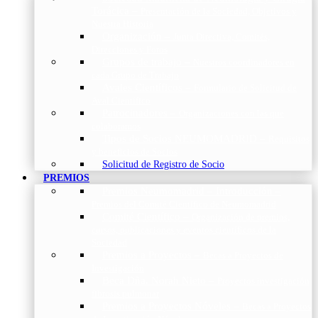
Torácica
–
Presentación de la Sociedad, Objetivos y
Nuestra Historia
Organización
–
Junta Directiva, Comités,
Direcciones y Foros
Grupos de trabajo
–
Nuestros coordinadores en
cada Grupo de Trabajo
Avales Científicos
–
Formulario de Solicitud de
Aval Científico
Patrocinadores
–
Organizaciones con las que
colaboramos
Tipos de Socios NEUMOMADRID
–
Requisitos
y beneficios de Socios
Solicitud de Registro de Socio
PREMIOS
Premios Neumomadrid – Introducción
–
Premios del Comité Científico de Neumomadrid
Comité Científico
–
Organización de premios,
cursos, publicaciones y eventos científicos de la
Sociedad
Premios a Proyectos
–
Becas a Proyectos de
Investigación
Beca Dña. Norah Nieto
–
Proyectos investigación
fibrosis pulmonar
Premios a Proyectos Nóveles
–
Becas a Proyectos