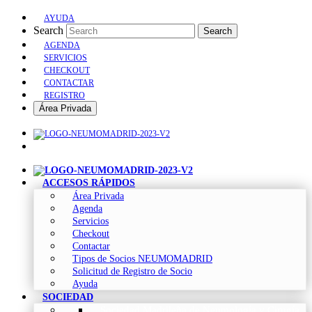
AYUDA
Search
Search
AGENDA
SERVICIOS
CHECKOUT
CONTACTAR
REGISTRO
Área Privada
ACCESOS RÁPIDOS
Área Privada
Agenda
Servicios
Checkout
Contactar
Tipos de Socios NEUMOMADRID
Solicitud de Registro de Socio
Ayuda
SOCIEDAD
Sociedad Madrileña de Neumología y Cirugía