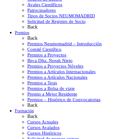
Avales Científicos
Patrocinadores
Tipos de Socios NEUMOMADRID
Solicitud de Registro de Socio
Back
Premios
Back
Premios Neumomadrid – Introducción
Comité Científico
Premios a Proyectos
Beca Dña. Norah Nieto
Premios a Proyectos Nóveles
Premios a Artículos Internacionales
Premios a Artículos Nacionales
Premios a Tesis
Premios a Bolsa de viaje
Premio a Mejor Residente
Premios – Histórico de Convocatorias
Back
Formación
Back
Cursos Actuales
Cursos Avalados
Cursos Históricos
Solicitud de nuevos cursos