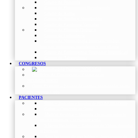
Grupo de Pediatría
Grupo de Fisioterapia Respiratoria
Grupo de Asma
Grupo de Sueño y Ventilación
Grupo de Patología Vascular
Grupo de Fibrosis Quística
Grupo de Enfermería
Grupo de Neumología intervencionista,
función pulmonar, trasplante y oncología
Grupo de Enfermedad Pulmonar Intersticial
Grupo de Tabaquismo
CONGRESOS
Histórico de Congresos
–
Congresos de
NEUMOMADRID
Otros Eventos
–
Entrega de premios, bienvenidas, tardes
con expertos y más.
PACIENTES
Blog
–
Artículos e Insights de NEUMOMADRID
Guías
–
Colección de Guías
Madrid Respira
–
Llamada a la acción sobre la
salud respiratoria y su comunicación
Vídeos Pacientes
–
Colección de Vídeos dirigidos
al Paciente
Asociaciones de pacientes
–
Asociaciones de