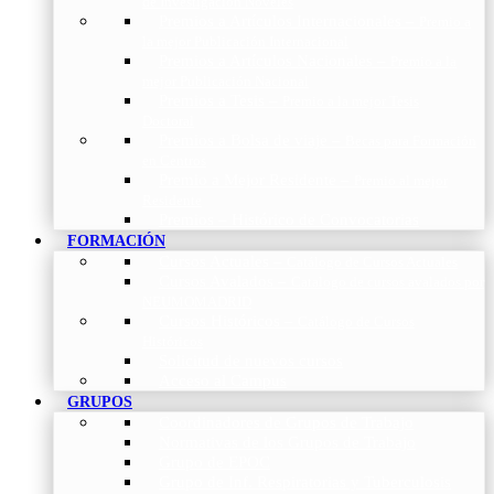
de Investigación Nóveles
Premios a Artículos Internacionales
–
Premio a
la mejor Publicación Internacional
Premios a Artículos Nacionales
–
Premio a la
mejor Publicación Nacional
Premios a Tesis
–
Premio a la mejor Tesis
Doctoral
Premios a Bolsa de viaje
–
Becas para Formación
en Centros
Premio a Mejor Residente
–
Premio al mejor
Residente
Premios – Histórico de Convocatorias
FORMACIÓN
Cursos Actuales
–
Catálogo de Cursos Actuales
Cursos Avalados
–
Catalogo de cursos avalados por
NEUMOMADRID
Cursos Históricos
–
Catálogo de Cursos
Históricos
Solicitud de nuevos cursos
Acceso al Campus
GRUPOS
Coordinadores de Grupos de Trabajo
Normativas de los Grupos de Trabajo
Grupo de EPOC
Grupo de Inf. Respiratorias y Tuberculosis