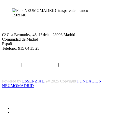
NEUMOMADRID
C/ Cea Bermúdez, 46, 1º dcha. 28003 Madrid
Comunidad de Madrid
España
Teléfono: 915 64 35 25
Aviso legal
|
Política de privacidad
|
Política de Cookies
|
Términos
y Condiciones
Powered by
ESSENZIAL
. @ 2025 Copyright
FUNDACIÓN
NEUMOMADRID
Síguenos