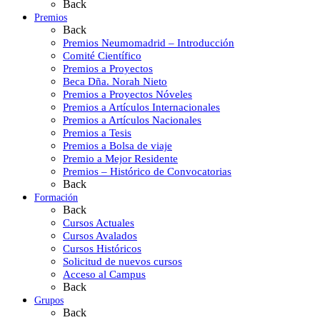
Back
Premios
Back
Premios Neumomadrid – Introducción
Comité Científico
Premios a Proyectos
Beca Dña. Norah Nieto
Premios a Proyectos Nóveles
Premios a Artículos Internacionales
Premios a Artículos Nacionales
Premios a Tesis
Premios a Bolsa de viaje
Premio a Mejor Residente
Premios – Histórico de Convocatorias
Back
Formación
Back
Cursos Actuales
Cursos Avalados
Cursos Históricos
Solicitud de nuevos cursos
Acceso al Campus
Back
Grupos
Back