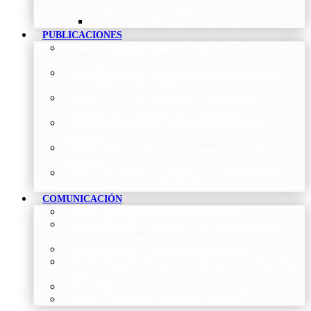
Neumología y Cirugía Torácica
Contactar
–
Póngase en contacto con nosotros
PUBLICACIONES
Proceso de publicación Revista
–
Conoce y participa
con nuestra revista
Últimos números Revista Patología Respiratoria
–
Acceso rápido a lo más reciente
Histórico Revista de Patología Respiratoria
–
Revista
Científica online, trimestral y de acceso abierto
Vídeos Profesionales
–
Colección de Vídeos de
Profesionales
Neumoteca
–
Colección de información sobre la
Neumología
Vídeos Pacientes
–
Colección de Vídeos dirigidos al
Pacientes
COMUNICACIÓN
Blog
–
Artículos e Insights de Neumomadrid
Madrid Respira
–
Llamada a la acción sobre la salud
respiratoria y su comunicación
Sala de Prensa
–
Neumomadrid en los Medios
Redes Sociales
–
Interacciones de la Sociedad en las Redes
Sociales
Newsletter
–
Boletines periódicos de información
News
–
Las últimas noticias de la fundación