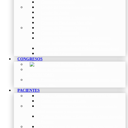
Grupo de Pediatría
Grupo de Fisioterapia Respiratoria
Grupo de Asma
Grupo de Sueño y Ventilación
Grupo de Patología Vascular
Grupo de Fibrosis Quística
Grupo de Enfermería
Grupo de Neumología intervencionista,
función pulmonar, trasplante y oncología
Grupo de Enfermedad Pulmonar Intersticial
Grupo de Tabaquismo
CONGRESOS
Histórico de Congresos
–
Congresos de
NEUMOMADRID
Otros Eventos
–
Entrega de premios, bienvenidas, tardes
con expertos y más.
PACIENTES
Blog
–
Artículos e Insights de NEUMOMADRID
Guías
–
Colección de Guías
Madrid Respira
–
Llamada a la acción sobre la
salud respiratoria y su comunicación
Vídeos Pacientes
–
Colección de Vídeos dirigidos
al Paciente
Asociaciones de pacientes
–
Asociaciones de