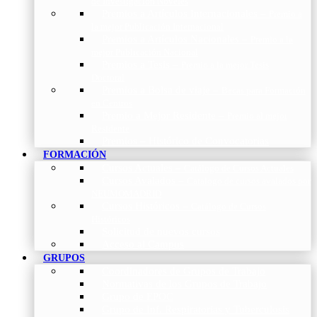
de Investigación Nóveles
Premios a Artículos Internacionales
–
Premio a
la mejor Publicación Internacional
Premios a Artículos Nacionales
–
Premio a la
mejor Publicación Nacional
Premios a Tesis
–
Premio a la mejor Tesis
Doctoral
Premios a Bolsa de viaje
–
Becas para Formación
en Centros
Premio a Mejor Residente
–
Premio al mejor
Residente
Premios – Histórico de Convocatorias
FORMACIÓN
Cursos Actuales
–
Catálogo de Cursos Actuales
Cursos Avalados
–
Catalogo de cursos avalados por
NEUMOMADRID
Cursos Históricos
–
Catálogo de Cursos
Históricos
Solicitud de nuevos cursos
Acceso al Campus
GRUPOS
Coordinadores de Grupos de Trabajo
Normativas de los Grupos de Trabajo
Grupo de EPOC
Grupo de Inf. Respiratorias y Tuberculosis