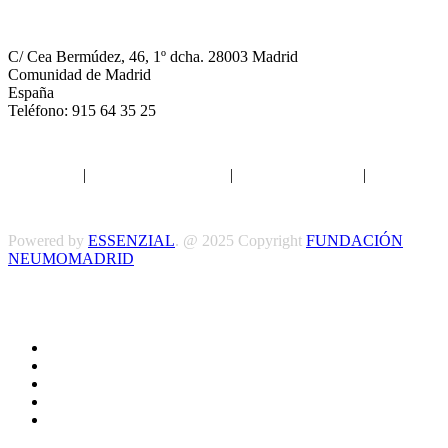
NEUMOMADRID
C/ Cea Bermúdez, 46, 1º dcha. 28003 Madrid
Comunidad de Madrid
España
Teléfono: 915 64 35 25
Aviso legal
|
Política de privacidad
|
Política de Cookies
|
Términos
y Condiciones
Powered by
ESSENZIAL
. @ 2025 Copyright
FUNDACIÓN
NEUMOMADRID
Síguenos