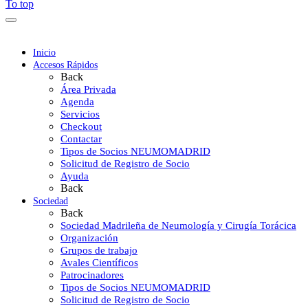
To top
Inicio
Accesos Rápidos
Back
Área Privada
Agenda
Servicios
Checkout
Contactar
Tipos de Socios NEUMOMADRID
Solicitud de Registro de Socio
Ayuda
Back
Sociedad
Back
Sociedad Madrileña de Neumología y Cirugía Torácica
Organización
Grupos de trabajo
Avales Científicos
Patrocinadores
Tipos de Socios NEUMOMADRID
Solicitud de Registro de Socio