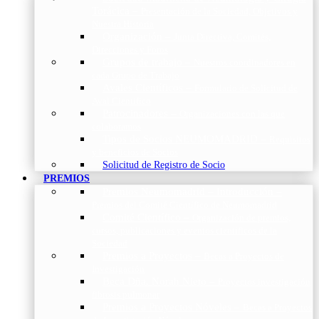
Torácica
–
Presentación de la Sociedad, Objetivos y
Nuestra Historia
Organización
–
Junta Directiva, Comités,
Direcciones y Foros
Grupos de trabajo
–
Nuestros coordinadores en
cada Grupo de Trabajo
Avales Científicos
–
Formulario de Solicitud de
Aval Científico
Patrocinadores
–
Organizaciones con las que
colaboramos
Tipos de Socios NEUMOMADRID
–
Requisitos
y beneficios de Socios
Solicitud de Registro de Socio
PREMIOS
Premios Neumomadrid – Introducción
–
Premios del Comité Científico de Neumomadrid
Comité Científico
–
Organización de premios,
cursos, publicaciones y eventos científicos de la
Sociedad
Premios a Proyectos
–
Becas a Proyectos de
Investigación
Beca Dña. Norah Nieto
–
Proyectos investigación
fibrosis pulmonar
Premios a Proyectos Nóveles
–
Becas a Proyectos