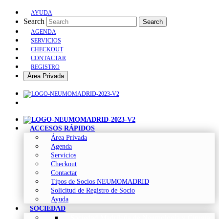
AYUDA
Search
Search
AGENDA
SERVICIOS
CHECKOUT
CONTACTAR
REGISTRO
Área Privada
ACCESOS RÁPIDOS
Área Privada
Agenda
Servicios
Checkout
Contactar
Tipos de Socios NEUMOMADRID
Solicitud de Registro de Socio
Ayuda
SOCIEDAD
Sociedad Madrileña de Neumología y Cirugía