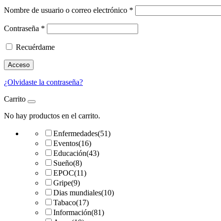
Nombre de usuario o correo electrónico
*
Contraseña
*
Recuérdame
Acceso
¿Olvidaste la contraseña?
Carrito
No hay productos en el carrito.
Enfermedades
(51)
Eventos
(16)
Educación
(43)
Sueño
(8)
EPOC
(11)
Gripe
(9)
Dias mundiales
(10)
Tabaco
(17)
Información
(81)