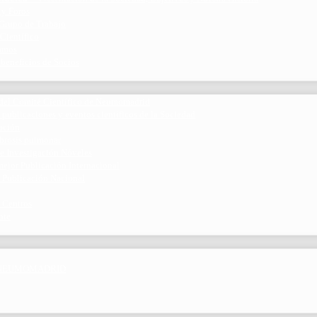
 y Foros
 Grupo de Trabajo
 Científico
ramos
 beneficios de Socios
del Comité Científico de Neumomadrid
 publicaciones y eventos científicos de la Sociedad
gación
ibrosis pulmonar
de Investigación Nóveles
mejor Publicación Internacional
r Publicación Nacional
 Centros
nte
por NEUMOMADRID