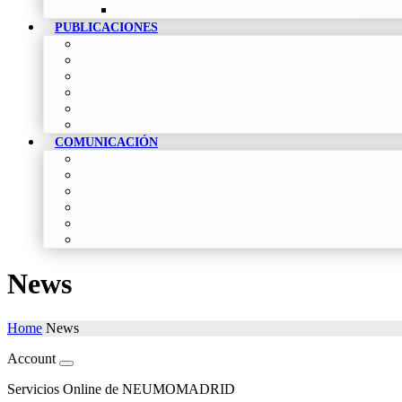
Contactar
–
Póngase en contacto con nosotros
PUBLICACIONES
Proceso de publicación Revista
–
Conoce y participa con n
Últimos números Revista Patología Respiratoria
–
Acces
Histórico Revista de Patología Respiratoria
–
Revista Cie
Vídeos Profesionales
–
Colección de Vídeos de Profesional
Neumoteca
–
Colección de información sobre la Neumología
Vídeos Pacientes
–
Colección de Vídeos dirigidos al Pacient
COMUNICACIÓN
Blog
–
Artículos e Insights de Neumomadrid
Madrid Respira
–
Llamada a la acción sobre la salud respira
Sala de Prensa
–
Neumomadrid en los Medios
Redes Sociales
–
Interacciones de la Sociedad en las Redes S
Newsletter
–
Boletines periódicos de información
News
–
Las últimas noticias de la fundación
News
Home
News
Account
Servicios Online de NEUMOMADRID