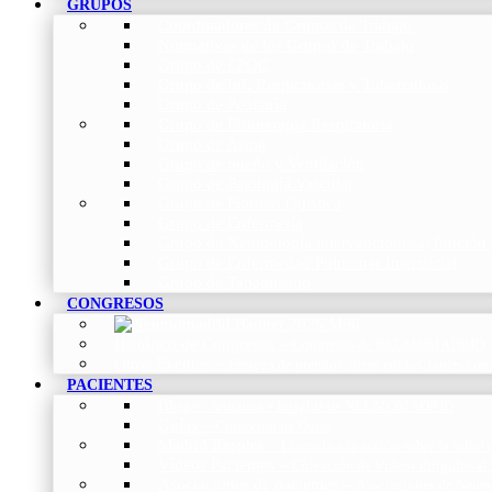
GRUPOS
Coordinadores de Grupos de Trabajo
Normativas de los Grupos de Trabajo
Grupo de EPOC
Grupo de Inf. Respiratorias y Tuberculosis
Grupo de Pediatría
Grupo de Fisioterapia Respiratoria
Grupo de Asma
Grupo de Sueño y Ventilación
Grupo de Patología Vascular
Grupo de Fibrosis Quística
Grupo de Enfermería
Grupo de Neumología intervencionista, función 
Grupo de Enfermedad Pulmonar Intersticial
Grupo de Tabaquismo
CONGRESOS
Histórico de Congresos
–
Congresos de NEUMOMADRID
Otros Eventos
–
Entrega de premios, bienvenidas, tardes con
PACIENTES
Blog
–
Artículos e Insights de NEUMOMADRID
Guías
–
Colección de Guías
Madrid Respira
–
Llamada a la acción sobre la salud 
Vídeos Pacientes
–
Colección de Vídeos dirigidos al
Asociaciones de pacientes
–
Asociaciones de Neumo