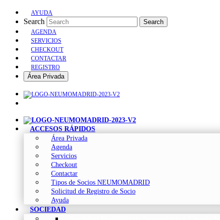
AYUDA
Search
Search
AGENDA
SERVICIOS
CHECKOUT
CONTACTAR
REGISTRO
Área Privada
ACCESOS RÁPIDOS
Área Privada
Agenda
Servicios
Checkout
Contactar
Tipos de Socios NEUMOMADRID
Solicitud de Registro de Socio
Ayuda
SOCIEDAD
Sociedad Madrileña de Neumología y Cirugía To