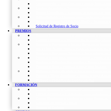
Organización
–
Junta Directiva, Comités, Direcciones
Grupos de trabajo
–
Nuestros coordinadores en cada
Avales Científicos
–
Formulario de Solicitud de Aval
Patrocinadores
–
Organizaciones con las que colabo
Tipos de Socios NEUMOMADRID
–
Requisitos y
Solicitud de Registro de Socio
PREMIOS
Premios Neumomadrid – Introducción
–
Premios 
Comité Científico
–
Organización de premios, cursos,
Premios a Proyectos
–
Becas a Proyectos de Investi
Beca Dña. Norah Nieto
–
Proyectos investigación f
Premios a Proyectos Nóveles
–
Becas a Proyectos 
Premios a Artículos Internacionales
–
Premio a la 
Premios a Artículos Nacionales
–
Premio a la mejo
Premios a Tesis
–
Premio a la mejor Tesis Doctoral
Premios a Bolsa de viaje
–
Becas para Formación en
Premio a Mejor Residente
–
Premio al mejor Reside
Premios – Histórico de Convocatorias
FORMACIÓN
Cursos Actuales
–
Catálogo de Cursos Actuales
Cursos Avalados
–
Catalogo de cursos avalados 
Cursos Históricos
–
Catálogo de Cursos Históricos
Solicitud de nuevos cursos
Acceso al Campus