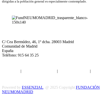
dirigidas a la población general es especialmente contemplado.
NEUMOMADRID
C/ Cea Bermúdez, 46, 1º dcha. 28003 Madrid
Comunidad de Madrid
España
Teléfono: 915 64 35 25
Aviso legal
|
Política de privacidad
|
Política de Cookies
|
Términos
y Condiciones
Powered by
ESSENZIAL
. @ 2025 Copyright
FUNDACIÓN
NEUMOMADRID
Síguenos