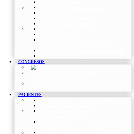
Grupo de Pediatría
Grupo de Fisioterapia Respiratoria
Grupo de Asma
Grupo de Sueño y Ventilación
Grupo de Patología Vascular
Grupo de Fibrosis Quística
Grupo de Enfermería
Grupo de Neumología intervencionista,
función pulmonar, trasplante y oncología
Grupo de Enfermedad Pulmonar Intersticial
Grupo de Tabaquismo
CONGRESOS
Histórico de Congresos
–
Congresos de
NEUMOMADRID
Otros Eventos
–
Entrega de premios, bienvenidas, tardes
con expertos y más.
PACIENTES
Blog
–
Artículos e Insights de NEUMOMADRID
Guías
–
Colección de Guías
Madrid Respira
–
Llamada a la acción sobre la
salud respiratoria y su comunicación
Vídeos Pacientes
–
Colección de Vídeos dirigidos
al Paciente
Asociaciones de pacientes
–
Asociaciones de