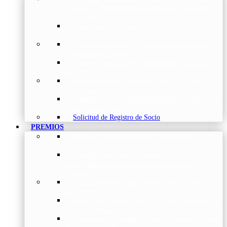
Torácica
–
Presentación de la Sociedad, Objetivos y
Nuestra Historia
Organización
–
Junta Directiva, Comités,
Direcciones y Foros
Grupos de trabajo
–
Nuestros coordinadores en
cada Grupo de Trabajo
Avales Científicos
–
Formulario de Solicitud de
Aval Científico
Patrocinadores
–
Organizaciones con las que
colaboramos
Tipos de Socios NEUMOMADRID
–
Requisitos
y beneficios de Socios
Solicitud de Registro de Socio
PREMIOS
Premios Neumomadrid – Introducción
–
Premios del Comité Científico de Neumomadrid
Comité Científico
–
Organización de premios,
cursos, publicaciones y eventos científicos de la
Sociedad
Premios a Proyectos
–
Becas a Proyectos de
Investigación
Beca Dña. Norah Nieto
–
Proyectos investigación
fibrosis pulmonar
Premios a Proyectos Nóveles
–
Becas a Proyectos