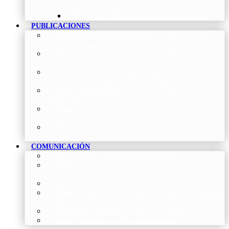
Neumología y Cirugía Torácica
Contactar
–
Póngase en contacto con nosotros
PUBLICACIONES
Proceso de publicación Revista
–
Conoce y participa
con nuestra revista
Últimos números Revista Patología Respiratoria
–
Acceso rápido a lo más reciente
Histórico Revista de Patología Respiratoria
–
Revista
Científica online, trimestral y de acceso abierto
Vídeos Profesionales
–
Colección de Vídeos de
Profesionales
Neumoteca
–
Colección de información sobre la
Neumología
Vídeos Pacientes
–
Colección de Vídeos dirigidos al
Pacientes
COMUNICACIÓN
Blog
–
Artículos e Insights de Neumomadrid
Madrid Respira
–
Llamada a la acción sobre la salud
respiratoria y su comunicación
Sala de Prensa
–
Neumomadrid en los Medios
Redes Sociales
–
Interacciones de la Sociedad en las Redes
Sociales
Newsletter
–
Boletines periódicos de información
News
–
Las últimas noticias de la fundación