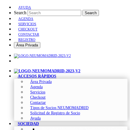
AYUDA
Search
Search
AGENDA
SERVICIOS
CHECKOUT
CONTACTAR
REGISTRO
Área Privada
ACCESOS RÁPIDOS
Área Privada
Agenda
Servicios
Checkout
Contactar
Tipos de Socios NEUMOMADRID
Solicitud de Registro de Socio
Ayuda
SOCIEDAD
Sociedad Madrileña de Neumología y Cirugía