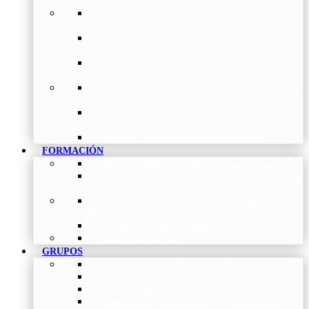
de Investigación Nóveles
Premios a Artículos Internacionales
–
Premio a
la mejor Publicación Internacional
Premios a Artículos Nacionales
–
Premio a la
mejor Publicación Nacional
Premios a Tesis
–
Premio a la mejor Tesis
Doctoral
Premios a Bolsa de viaje
–
Becas para Formación
en Centros
Premio a Mejor Residente
–
Premio al mejor
Residente
Premios – Histórico de Convocatorias
FORMACIÓN
Cursos Actuales
–
Catálogo de Cursos Actuales
Cursos Avalados
–
Catalogo de cursos avalados por
NEUMOMADRID
Cursos Históricos
–
Catálogo de Cursos
Históricos
Solicitud de nuevos cursos
Acceso al Campus
GRUPOS
Coordinadores de Grupos de Trabajo
Normativas de los Grupos de Trabajo
Grupo de EPOC
Grupo de Inf. Respiratorias y Tuberculosis