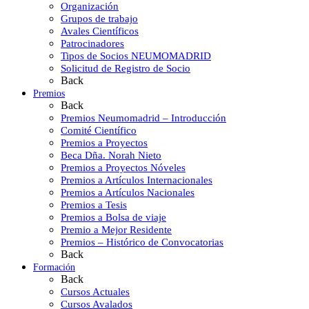
Organización
Grupos de trabajo
Avales Científicos
Patrocinadores
Tipos de Socios NEUMOMADRID
Solicitud de Registro de Socio
Back
Premios
Back
Premios Neumomadrid – Introducción
Comité Científico
Premios a Proyectos
Beca Dña. Norah Nieto
Premios a Proyectos Nóveles
Premios a Artículos Internacionales
Premios a Artículos Nacionales
Premios a Tesis
Premios a Bolsa de viaje
Premio a Mejor Residente
Premios – Histórico de Convocatorias
Back
Formación
Back
Cursos Actuales
Cursos Avalados