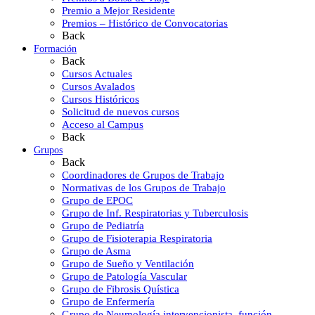
Premio a Mejor Residente
Premios – Histórico de Convocatorias
Back
Formación
Back
Cursos Actuales
Cursos Avalados
Cursos Históricos
Solicitud de nuevos cursos
Acceso al Campus
Back
Grupos
Back
Coordinadores de Grupos de Trabajo
Normativas de los Grupos de Trabajo
Grupo de EPOC
Grupo de Inf. Respiratorias y Tuberculosis
Grupo de Pediatría
Grupo de Fisioterapia Respiratoria
Grupo de Asma
Grupo de Sueño y Ventilación
Grupo de Patología Vascular
Grupo de Fibrosis Quística
Grupo de Enfermería
Grupo de Neumología intervencionista, función