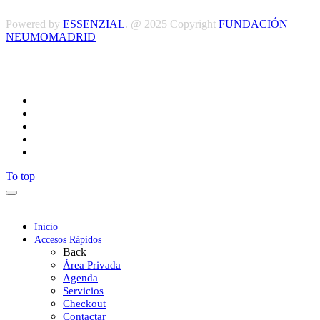
Powered by
ESSENZIAL
. @ 2025 Copyright
FUNDACIÓN
NEUMOMADRID
Síguenos
To top
Inicio
Accesos Rápidos
Back
Área Privada
Agenda
Servicios
Checkout
Contactar