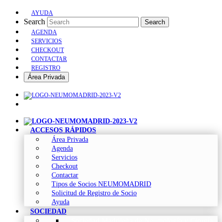
AYUDA
Search
Search
AGENDA
SERVICIOS
CHECKOUT
CONTACTAR
REGISTRO
Área Privada
ACCESOS RÁPIDOS
Área Privada
Agenda
Servicios
Checkout
Contactar
Tipos de Socios NEUMOMADRID
Solicitud de Registro de Socio
Ayuda
SOCIEDAD
Sociedad Madrileña de Neumología y Cirugía