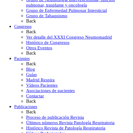
pulmonar, trasplante y oncología
Grupo de Enfermedad Pulmonar Intersticial
Grupo de Tabaquismo
Back
Congresos
Back
Ver detalle del XXXI Congreso Neumomadrid
Histórico de Congresos
Otros Eventos
Back
Pacientes
Back
Blog
Guías
Madrid Respira
Vídeos Pacientes
Asociaciones de pacientes
Contactar
Back
Publicaciones
Back
Proceso de publicación Revista
Últimos números Revista Patología Respiratoria
Histórico Revista de Patología Respiratoria