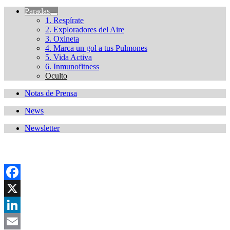
Paradas
1. Respírate
2. Exploradores del Aire
3. Oxineta
4. Marca un gol a tus Pulmones
5. Vida Activa
6. Inmunofitness
Oculto
Notas de Prensa
News
Newsletter
Facebook
X
LinkedIn