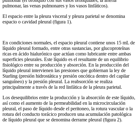
pulmonar (el bronquio con sus vasos bronquiales, la arteria
pulmonar, las venas pulmonares y los vasos linfáticos).
El espacio entre la pleura visceral y pleura parietal se denomina
espacio o cavidad pleural (figura 1).
En condiciones normales, el espacio pleural contiene unos 15 mL de
líquido pleural formado, entre otras sustancias, por glucoproteínas
ricas en ácido hialurónico que actúan como lubricante entre ambas
superficies pleurales. Este líquido es el resultante de un equilibrio
fisiológico entre su producción y absorción. En la producción del
líquido pleural intervienen las presiones que gobiernan la ley de
Starling (presión hidrostática y presión oncótica dentro del capilar
sanguíneo) y la presión pleural. La reabsorción se realiza
principalmente a través de la red linfática de la pleura parietal.
Los desequilibrios entre la producción y la absorción de este líquido,
así como el aumento de la permeabilidad en la microcirculación
pleural, el paso de líquido desde el peritoneo, la rotura vascular o la
rotura del conducto torácico producen una acumulación patológica
de líquido pleural que se denomina derrame pleural (figura 2).