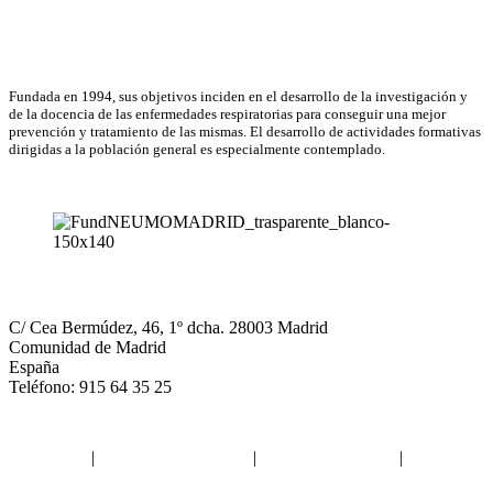
Email
Asociación Científica
Fundada en 1994, sus objetivos inciden en el desarrollo de la investigación y
de la docencia de las enfermedades respiratorias para conseguir una mejor
prevención y tratamiento de las mismas. El desarrollo de actividades formativas
dirigidas a la población general es especialmente contemplado.
NEUMOMADRID
C/ Cea Bermúdez, 46, 1º dcha. 28003 Madrid
Comunidad de Madrid
España
Teléfono: 915 64 35 25
Aviso legal
|
Política de privacidad
|
Política de Cookies
|
Términos
y Condiciones