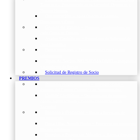
Torácica
–
Presentación de la Sociedad, Objetivos y
Nuestra Historia
Organización
–
Junta Directiva, Comités,
Direcciones y Foros
Grupos de trabajo
–
Nuestros coordinadores en
cada Grupo de Trabajo
Avales Científicos
–
Formulario de Solicitud de
Aval Científico
Patrocinadores
–
Organizaciones con las que
colaboramos
Tipos de Socios NEUMOMADRID
–
Requisitos
y beneficios de Socios
Solicitud de Registro de Socio
PREMIOS
Premios Neumomadrid – Introducción
–
Premios del Comité Científico de Neumomadrid
Comité Científico
–
Organización de premios,
cursos, publicaciones y eventos científicos de la
Sociedad
Premios a Proyectos
–
Becas a Proyectos de
Investigación
Beca Dña. Norah Nieto
–
Proyectos investigación
fibrosis pulmonar
Premios a Proyectos Nóveles
–
Becas a Proyectos