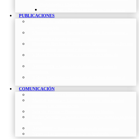
Neumología y Cirugía Torácica
Contactar
–
Póngase en contacto con nosotros
PUBLICACIONES
Proceso de publicación Revista
–
Conoce y participa
con nuestra revista
Últimos números Revista Patología Respiratoria
–
Acceso rápido a lo más reciente
Histórico Revista de Patología Respiratoria
–
Revista
Científica online, trimestral y de acceso abierto
Vídeos Profesionales
–
Colección de Vídeos de
Profesionales
Neumoteca
–
Colección de información sobre la
Neumología
Vídeos Pacientes
–
Colección de Vídeos dirigidos al
Pacientes
COMUNICACIÓN
Blog
–
Artículos e Insights de Neumomadrid
Madrid Respira
–
Llamada a la acción sobre la salud
respiratoria y su comunicación
Sala de Prensa
–
Neumomadrid en los Medios
Redes Sociales
–
Interacciones de la Sociedad en las Redes
Sociales
Newsletter
–
Boletines periódicos de información
News
–
Las últimas noticias de la fundación