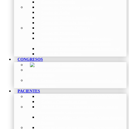
Grupo de Pediatría
Grupo de Fisioterapia Respiratoria
Grupo de Asma
Grupo de Sueño y Ventilación
Grupo de Patología Vascular
Grupo de Fibrosis Quística
Grupo de Enfermería
Grupo de Neumología intervencionista,
función pulmonar, trasplante y oncología
Grupo de Enfermedad Pulmonar Intersticial
Grupo de Tabaquismo
CONGRESOS
Histórico de Congresos
–
Congresos de
NEUMOMADRID
Otros Eventos
–
Entrega de premios, bienvenidas, tardes
con expertos y más.
PACIENTES
Blog
–
Artículos e Insights de NEUMOMADRID
Guías
–
Colección de Guías
Madrid Respira
–
Llamada a la acción sobre la
salud respiratoria y su comunicación
Vídeos Pacientes
–
Colección de Vídeos dirigidos
al Paciente
Asociaciones de pacientes
–
Asociaciones de