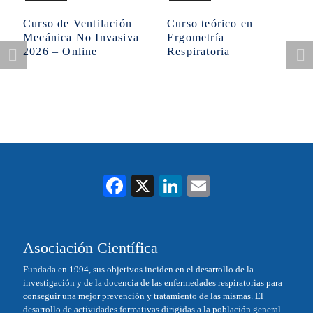
Curso de Ventilación
Curso teórico en
Mecánica No Invasiva
Ergometría
2026 – Online
Respiratoria
Fa
X
Li
E
ce
nk
m
bo
ed
ail
Asociación Científica
ok
In
Fundada en 1994, sus objetivos inciden en el desarrollo de la
investigación y de la docencia de las enfermedades respiratorias para
conseguir una mejor prevención y tratamiento de las mismas. El
desarrollo de actividades formativas dirigidas a la población general