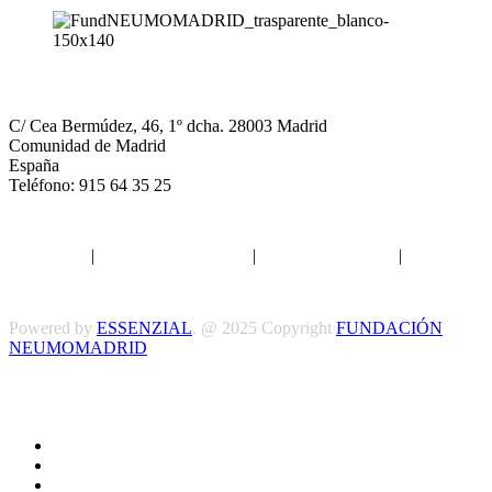
NEUMOMADRID
C/ Cea Bermúdez, 46, 1º dcha. 28003 Madrid
Comunidad de Madrid
España
Teléfono: 915 64 35 25
Aviso legal
|
Política de privacidad
|
Política de Cookies
|
Términos
y Condiciones
Powered by
ESSENZIAL
. @ 2025 Copyright
FUNDACIÓN
NEUMOMADRID
Síguenos