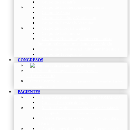
Grupo de Pediatría
Grupo de Fisioterapia Respiratoria
Grupo de Asma
Grupo de Sueño y Ventilación
Grupo de Patología Vascular
Grupo de Fibrosis Quística
Grupo de Enfermería
Grupo de Neumología intervencionista,
función pulmonar, trasplante y oncología
Grupo de Enfermedad Pulmonar Intersticial
Grupo de Tabaquismo
CONGRESOS
Histórico de Congresos
–
Congresos de
NEUMOMADRID
Otros Eventos
–
Entrega de premios, bienvenidas, tardes
con expertos y más.
PACIENTES
Blog
–
Artículos e Insights de NEUMOMADRID
Guías
–
Colección de Guías
Madrid Respira
–
Llamada a la acción sobre la
salud respiratoria y su comunicación
Vídeos Pacientes
–
Colección de Vídeos dirigidos
al Paciente
Asociaciones de pacientes
–
Asociaciones de