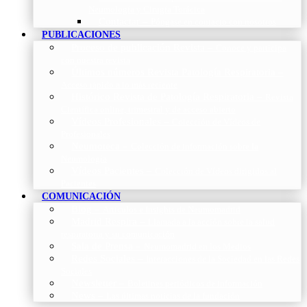
Neumología y Cirugía Torácica
Contactar
–
Póngase en contacto con nosotros
PUBLICACIONES
Proceso de publicación Revista
–
Conoce y participa
con nuestra revista
Últimos números Revista Patología Respiratoria
–
Acceso rápido a lo más reciente
Histórico Revista de Patología Respiratoria
–
Revista
Científica online, trimestral y de acceso abierto
Vídeos Profesionales
–
Colección de Vídeos de
Profesionales
Neumoteca
–
Colección de información sobre la
Neumología
Vídeos Pacientes
–
Colección de Vídeos dirigidos al
Pacientes
COMUNICACIÓN
Blog
–
Artículos e Insights de Neumomadrid
Madrid Respira
–
Llamada a la acción sobre la salud
respiratoria y su comunicación
Sala de Prensa
–
Neumomadrid en los Medios
Redes Sociales
–
Interacciones de la Sociedad en las Redes
Sociales
Newsletter
–
Boletines periódicos de información
News
–
Las últimas noticias de la fundación