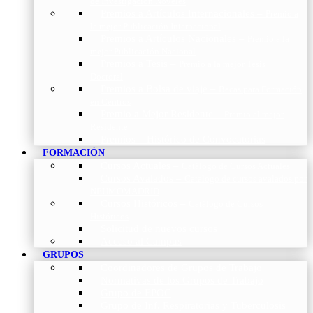
de Investigación Nóveles
Premios a Artículos Internacionales
–
Premio a
la mejor Publicación Internacional
Premios a Artículos Nacionales
–
Premio a la
mejor Publicación Nacional
Premios a Tesis
–
Premio a la mejor Tesis
Doctoral
Premios a Bolsa de viaje
–
Becas para Formación
en Centros
Premio a Mejor Residente
–
Premio al mejor
Residente
Premios – Histórico de Convocatorias
FORMACIÓN
Cursos Actuales
–
Catálogo de Cursos Actuales
Cursos Avalados
–
Catalogo de cursos avalados por
NEUMOMADRID
Cursos Históricos
–
Catálogo de Cursos
Históricos
Solicitud de nuevos cursos
Acceso al Campus
GRUPOS
Coordinadores de Grupos de Trabajo
Normativas de los Grupos de Trabajo
Grupo de EPOC
Grupo de Inf. Respiratorias y Tuberculosis