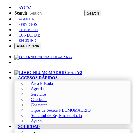
AYUDA
Search
Search
AGENDA
SERVICIOS
CHECKOUT
CONTACTAR
REGISTRO
Área Privada
ACCESOS RÁPIDOS
Área Privada
Agenda
Servicios
Checkout
Contactar
Tipos de Socios NEUMOMADRID
Solicitud de Registro de Socio
Ayuda
SOCIEDAD
Sociedad Madrileña de Neumología y Cirugía