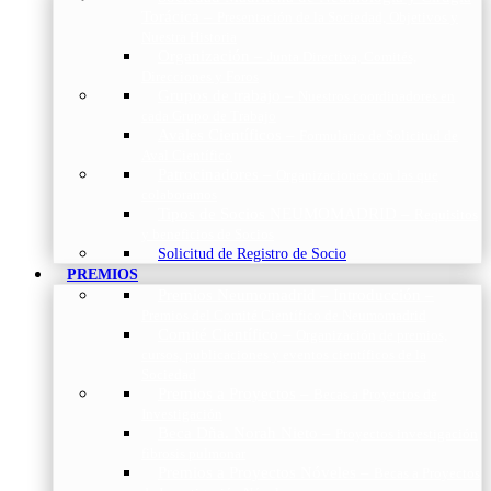
Torácica
–
Presentación de la Sociedad, Objetivos y
Nuestra Historia
Organización
–
Junta Directiva, Comités,
Direcciones y Foros
Grupos de trabajo
–
Nuestros coordinadores en
cada Grupo de Trabajo
Avales Científicos
–
Formulario de Solicitud de
Aval Científico
Patrocinadores
–
Organizaciones con las que
colaboramos
Tipos de Socios NEUMOMADRID
–
Requisitos
y beneficios de Socios
Solicitud de Registro de Socio
PREMIOS
Premios Neumomadrid – Introducción
–
Premios del Comité Científico de Neumomadrid
Comité Científico
–
Organización de premios,
cursos, publicaciones y eventos científicos de la
Sociedad
Premios a Proyectos
–
Becas a Proyectos de
Investigación
Beca Dña. Norah Nieto
–
Proyectos investigación
fibrosis pulmonar
Premios a Proyectos Nóveles
–
Becas a Proyectos