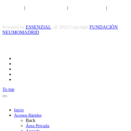
Aviso legal
|
Política de privacidad
|
Política de Cookies
|
Términos
y Condiciones
Powered by
ESSENZIAL
. @ 2025 Copyright
FUNDACIÓN
NEUMOMADRID
Síguenos
To top
Inicio
Accesos Rápidos
Back
Área Privada