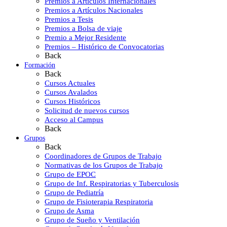
Premios a Artículos Internacionales
Premios a Artículos Nacionales
Premios a Tesis
Premios a Bolsa de viaje
Premio a Mejor Residente
Premios – Histórico de Convocatorias
Back
Formación
Back
Cursos Actuales
Cursos Avalados
Cursos Históricos
Solicitud de nuevos cursos
Acceso al Campus
Back
Grupos
Back
Coordinadores de Grupos de Trabajo
Normativas de los Grupos de Trabajo
Grupo de EPOC
Grupo de Inf. Respiratorias y Tuberculosis
Grupo de Pediatría
Grupo de Fisioterapia Respiratoria
Grupo de Asma
Grupo de Sueño y Ventilación