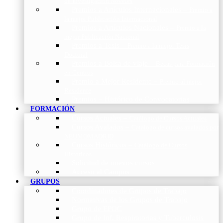
de Investigación Nóveles
Premios a Artículos Internacionales
–
Premio a
la mejor Publicación Internacional
Premios a Artículos Nacionales
–
Premio a la
mejor Publicación Nacional
Premios a Tesis
–
Premio a la mejor Tesis
Doctoral
Premios a Bolsa de viaje
–
Becas para Formación
en Centros
Premio a Mejor Residente
–
Premio al mejor
Residente
Premios – Histórico de Convocatorias
FORMACIÓN
Cursos Actuales
–
Catálogo de Cursos Actuales
Cursos Avalados
–
Catalogo de cursos avalados por
NEUMOMADRID
Cursos Históricos
–
Catálogo de Cursos
Históricos
Solicitud de nuevos cursos
Acceso al Campus
GRUPOS
Coordinadores de Grupos de Trabajo
Normativas de los Grupos de Trabajo
Grupo de EPOC
Grupo de Inf. Respiratorias y Tuberculosis