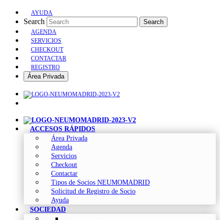
AYUDA
Search
Search
AGENDA
SERVICIOS
CHECKOUT
CONTACTAR
REGISTRO
Área Privada
ACCESOS RÁPIDOS
Área Privada
Agenda
Servicios
Checkout
Contactar
Tipos de Socios NEUMOMADRID
Solicitud de Registro de Socio
Ayuda
SOCIEDAD
Sociedad Madrileña de Neumología y Cirugía