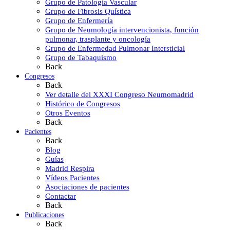
Grupo de Patología Vascular
Grupo de Fibrosis Quística
Grupo de Enfermería
Grupo de Neumología intervencionista, función
pulmonar, trasplante y oncología
Grupo de Enfermedad Pulmonar Intersticial
Grupo de Tabaquismo
Back
Congresos
Back
Ver detalle del XXXI Congreso Neumomadrid
Histórico de Congresos
Otros Eventos
Back
Pacientes
Back
Blog
Guías
Madrid Respira
Vídeos Pacientes
Asociaciones de pacientes
Contactar
Back
Publicaciones
Back