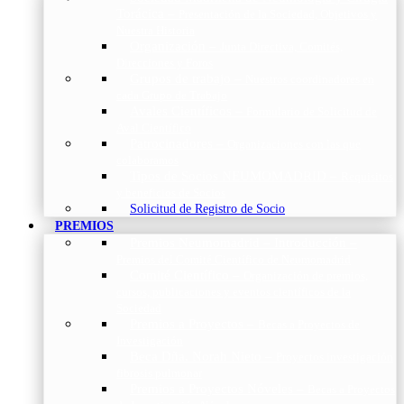
Torácica
–
Presentación de la Sociedad, Objetivos y
Nuestra Historia
Organización
–
Junta Directiva, Comités,
Direcciones y Foros
Grupos de trabajo
–
Nuestros coordinadores en
cada Grupo de Trabajo
Avales Científicos
–
Formulario de Solicitud de
Aval Científico
Patrocinadores
–
Organizaciones con las que
colaboramos
Tipos de Socios NEUMOMADRID
–
Requisitos
y beneficios de Socios
Solicitud de Registro de Socio
PREMIOS
Premios Neumomadrid – Introducción
–
Premios del Comité Científico de Neumomadrid
Comité Científico
–
Organización de premios,
cursos, publicaciones y eventos científicos de la
Sociedad
Premios a Proyectos
–
Becas a Proyectos de
Investigación
Beca Dña. Norah Nieto
–
Proyectos investigación
fibrosis pulmonar
Premios a Proyectos Nóveles
–
Becas a Proyectos