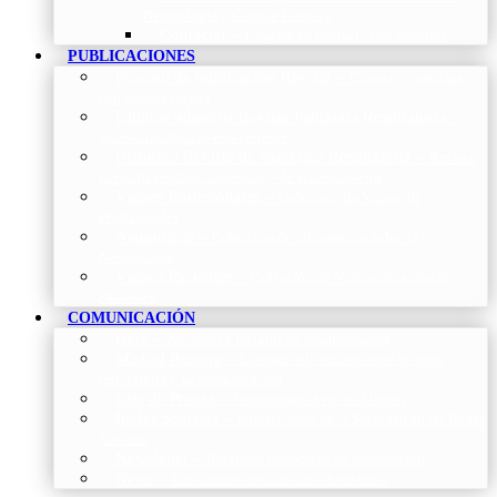
Neumología y Cirugía Torácica
Contactar
–
Póngase en contacto con nosotros
PUBLICACIONES
Proceso de publicación Revista
–
Conoce y participa
con nuestra revista
Últimos números Revista Patología Respiratoria
–
Acceso rápido a lo más reciente
Histórico Revista de Patología Respiratoria
–
Revista
Científica online, trimestral y de acceso abierto
Vídeos Profesionales
–
Colección de Vídeos de
Profesionales
Neumoteca
–
Colección de información sobre la
Neumología
Vídeos Pacientes
–
Colección de Vídeos dirigidos al
Pacientes
COMUNICACIÓN
Blog
–
Artículos e Insights de Neumomadrid
Madrid Respira
–
Llamada a la acción sobre la salud
respiratoria y su comunicación
Sala de Prensa
–
Neumomadrid en los Medios
Redes Sociales
–
Interacciones de la Sociedad en las Redes
Sociales
Newsletter
–
Boletines periódicos de información
News
–
Las últimas noticias de la fundación