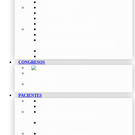
Grupo de Pediatría
Grupo de Fisioterapia Respiratoria
Grupo de Asma
Grupo de Sueño y Ventilación
Grupo de Patología Vascular
Grupo de Fibrosis Quística
Grupo de Enfermería
Grupo de Neumología intervencionista,
función pulmonar, trasplante y oncología
Grupo de Enfermedad Pulmonar Intersticial
Grupo de Tabaquismo
CONGRESOS
Histórico de Congresos
–
Congresos de
NEUMOMADRID
Otros Eventos
–
Entrega de premios, bienvenidas, tardes
con expertos y más.
PACIENTES
Blog
–
Artículos e Insights de NEUMOMADRID
Guías
–
Colección de Guías
Madrid Respira
–
Llamada a la acción sobre la
salud respiratoria y su comunicación
Vídeos Pacientes
–
Colección de Vídeos dirigidos
al Paciente
Asociaciones de pacientes
–
Asociaciones de