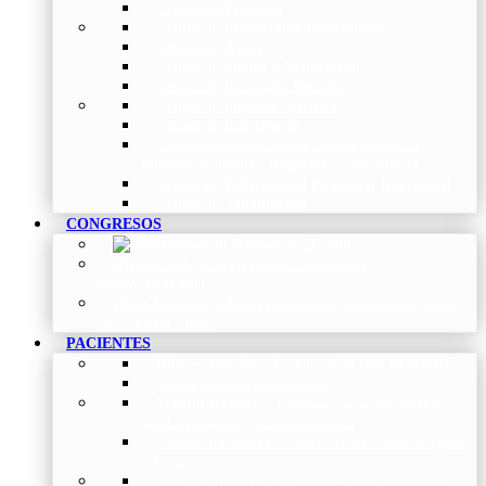
Grupo de Pediatría
Grupo de Fisioterapia Respiratoria
Grupo de Asma
Grupo de Sueño y Ventilación
Grupo de Patología Vascular
Grupo de Fibrosis Quística
Grupo de Enfermería
Grupo de Neumología intervencionista,
función pulmonar, trasplante y oncología
Grupo de Enfermedad Pulmonar Intersticial
Grupo de Tabaquismo
CONGRESOS
Histórico de Congresos
–
Congresos de
NEUMOMADRID
Otros Eventos
–
Entrega de premios, bienvenidas, tardes
con expertos y más.
PACIENTES
Blog
–
Artículos e Insights de NEUMOMADRID
Guías
–
Colección de Guías
Madrid Respira
–
Llamada a la acción sobre la
salud respiratoria y su comunicación
Vídeos Pacientes
–
Colección de Vídeos dirigidos
al Paciente
Asociaciones de pacientes
–
Asociaciones de