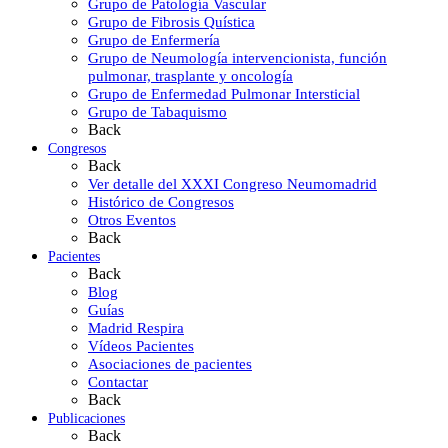
Grupo de Patología Vascular
Grupo de Fibrosis Quística
Grupo de Enfermería
Grupo de Neumología intervencionista, función
pulmonar, trasplante y oncología
Grupo de Enfermedad Pulmonar Intersticial
Grupo de Tabaquismo
Back
Congresos
Back
Ver detalle del XXXI Congreso Neumomadrid
Histórico de Congresos
Otros Eventos
Back
Pacientes
Back
Blog
Guías
Madrid Respira
Vídeos Pacientes
Asociaciones de pacientes
Contactar
Back
Publicaciones
Back