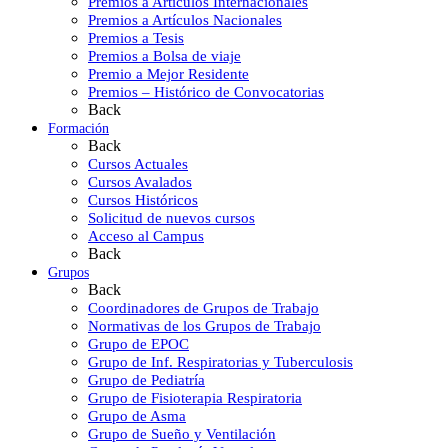
Premios a Artículos Internacionales
Premios a Artículos Nacionales
Premios a Tesis
Premios a Bolsa de viaje
Premio a Mejor Residente
Premios – Histórico de Convocatorias
Back
Formación
Back
Cursos Actuales
Cursos Avalados
Cursos Históricos
Solicitud de nuevos cursos
Acceso al Campus
Back
Grupos
Back
Coordinadores de Grupos de Trabajo
Normativas de los Grupos de Trabajo
Grupo de EPOC
Grupo de Inf. Respiratorias y Tuberculosis
Grupo de Pediatría
Grupo de Fisioterapia Respiratoria
Grupo de Asma
Grupo de Sueño y Ventilación