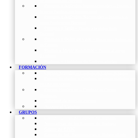
de Investigación Nóveles
Premios a Artículos Internacionales
–
Premio a
la mejor Publicación Internacional
Premios a Artículos Nacionales
–
Premio a la
mejor Publicación Nacional
Premios a Tesis
–
Premio a la mejor Tesis
Doctoral
Premios a Bolsa de viaje
–
Becas para Formación
en Centros
Premio a Mejor Residente
–
Premio al mejor
Residente
Premios – Histórico de Convocatorias
FORMACIÓN
Cursos Actuales
–
Catálogo de Cursos Actuales
Cursos Avalados
–
Catalogo de cursos avalados por
NEUMOMADRID
Cursos Históricos
–
Catálogo de Cursos
Históricos
Solicitud de nuevos cursos
Acceso al Campus
GRUPOS
Coordinadores de Grupos de Trabajo
Normativas de los Grupos de Trabajo
Grupo de EPOC
Grupo de Inf. Respiratorias y Tuberculosis