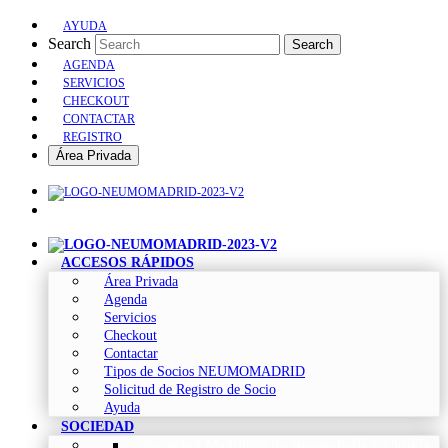
AYUDA
Search
Search
AGENDA
SERVICIOS
CHECKOUT
CONTACTAR
REGISTRO
Área Privada
ACCESOS RÁPIDOS
Área Privada
Agenda
Servicios
Checkout
Contactar
Tipos de Socios NEUMOMADRID
Solicitud de Registro de Socio
Ayuda
SOCIEDAD
Sociedad Madrileña de Neumología y Cirugía