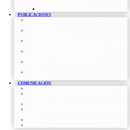
Neumología y Cirugía Torácica
Contactar
–
Póngase en contacto con nosotros
PUBLICACIONES
Proceso de publicación Revista
–
Conoce y participa
con nuestra revista
Últimos números Revista Patología Respiratoria
–
Acceso rápido a lo más reciente
Histórico Revista de Patología Respiratoria
–
Revista
Científica online, trimestral y de acceso abierto
Vídeos Profesionales
–
Colección de Vídeos de
Profesionales
Neumoteca
–
Colección de información sobre la
Neumología
Vídeos Pacientes
–
Colección de Vídeos dirigidos al
Pacientes
COMUNICACIÓN
Blog
–
Artículos e Insights de Neumomadrid
Madrid Respira
–
Llamada a la acción sobre la salud
respiratoria y su comunicación
Sala de Prensa
–
Neumomadrid en los Medios
Redes Sociales
–
Interacciones de la Sociedad en las Redes
Sociales
Newsletter
–
Boletines periódicos de información
News
–
Las últimas noticias de la fundación