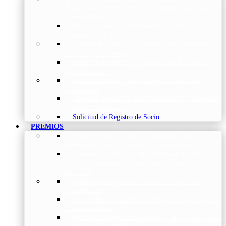
Torácica
–
Presentación de la Sociedad, Objetivos y
Nuestra Historia
Organización
–
Junta Directiva, Comités,
Direcciones y Foros
Grupos de trabajo
–
Nuestros coordinadores en
cada Grupo de Trabajo
Avales Científicos
–
Formulario de Solicitud de
Aval Científico
Patrocinadores
–
Organizaciones con las que
colaboramos
Tipos de Socios NEUMOMADRID
–
Requisitos
y beneficios de Socios
Solicitud de Registro de Socio
PREMIOS
Premios Neumomadrid – Introducción
–
Premios del Comité Científico de Neumomadrid
Comité Científico
–
Organización de premios,
cursos, publicaciones y eventos científicos de la
Sociedad
Premios a Proyectos
–
Becas a Proyectos de
Investigación
Beca Dña. Norah Nieto
–
Proyectos investigación
fibrosis pulmonar
Premios a Proyectos Nóveles
–
Becas a Proyectos