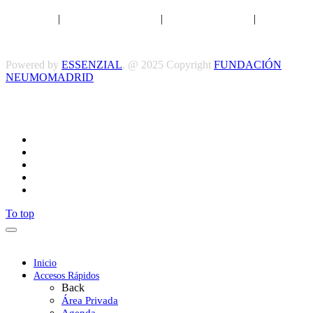
Aviso legal
|
Política de privacidad
|
Política de Cookies
|
Términos
y Condiciones
Powered by
ESSENZIAL
. @ 2025 Copyright
FUNDACIÓN
NEUMOMADRID
Síguenos
To top
Inicio
Accesos Rápidos
Back
Área Privada