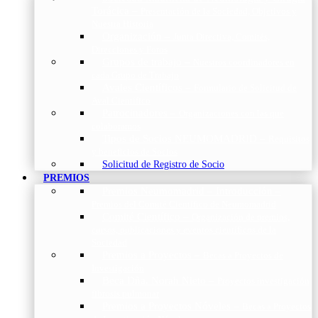
Torácica
–
Presentación de la Sociedad, Objetivos y
Nuestra Historia
Organización
–
Junta Directiva, Comités,
Direcciones y Foros
Grupos de trabajo
–
Nuestros coordinadores en
cada Grupo de Trabajo
Avales Científicos
–
Formulario de Solicitud de
Aval Científico
Patrocinadores
–
Organizaciones con las que
colaboramos
Tipos de Socios NEUMOMADRID
–
Requisitos
y beneficios de Socios
Solicitud de Registro de Socio
PREMIOS
Premios Neumomadrid – Introducción
–
Premios del Comité Científico de Neumomadrid
Comité Científico
–
Organización de premios,
cursos, publicaciones y eventos científicos de la
Sociedad
Premios a Proyectos
–
Becas a Proyectos de
Investigación
Beca Dña. Norah Nieto
–
Proyectos investigación
fibrosis pulmonar
Premios a Proyectos Nóveles
–
Becas a Proyectos