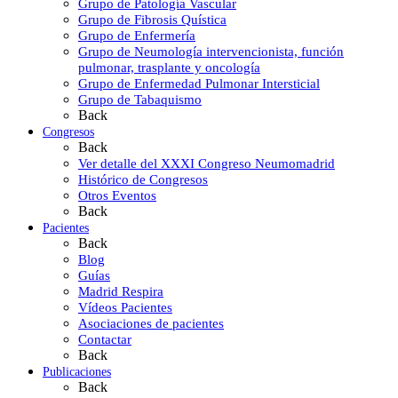
Grupo de Patología Vascular
Grupo de Fibrosis Quística
Grupo de Enfermería
Grupo de Neumología intervencionista, función
pulmonar, trasplante y oncología
Grupo de Enfermedad Pulmonar Intersticial
Grupo de Tabaquismo
Back
Congresos
Back
Ver detalle del XXXI Congreso Neumomadrid
Histórico de Congresos
Otros Eventos
Back
Pacientes
Back
Blog
Guías
Madrid Respira
Vídeos Pacientes
Asociaciones de pacientes
Contactar
Back
Publicaciones
Back