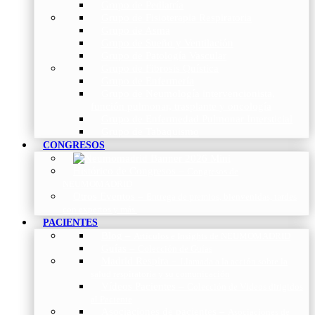
Grupo de Pediatría
Grupo de Fisioterapia Respiratoria
Grupo de Asma
Grupo de Sueño y Ventilación
Grupo de Patología Vascular
Grupo de Fibrosis Quística
Grupo de Enfermería
Grupo de Neumología intervencionista,
función pulmonar, trasplante y oncología
Grupo de Enfermedad Pulmonar Intersticial
Grupo de Tabaquismo
CONGRESOS
Histórico de Congresos
–
Congresos de
NEUMOMADRID
Otros Eventos
–
Entrega de premios, bienvenidas, tardes
con expertos y más.
PACIENTES
Blog
–
Artículos e Insights de NEUMOMADRID
Guías
–
Colección de Guías
Madrid Respira
–
Llamada a la acción sobre la
salud respiratoria y su comunicación
Vídeos Pacientes
–
Colección de Vídeos dirigidos
al Paciente
Asociaciones de pacientes
–
Asociaciones de