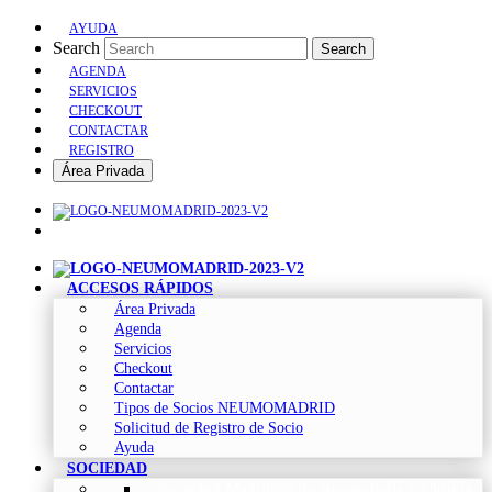
AYUDA
Search
Search
AGENDA
SERVICIOS
CHECKOUT
CONTACTAR
REGISTRO
Área Privada
ACCESOS RÁPIDOS
Área Privada
Agenda
Servicios
Checkout
Contactar
Tipos de Socios NEUMOMADRID
Solicitud de Registro de Socio
Ayuda
SOCIEDAD
Sociedad Madrileña de Neumología y Cirugía