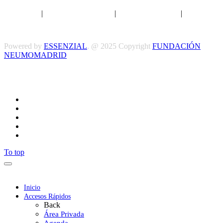
Aviso legal
|
Política de privacidad
|
Política de Cookies
|
Términos
y Condiciones
Powered by
ESSENZIAL
. @ 2025 Copyright
FUNDACIÓN
NEUMOMADRID
Síguenos
To top
Inicio
Accesos Rápidos
Back
Área Privada