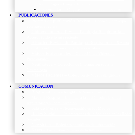
Neumología y Cirugía Torácica
Contactar
–
Póngase en contacto con nosotros
PUBLICACIONES
Proceso de publicación Revista
–
Conoce y participa
con nuestra revista
Últimos números Revista Patología Respiratoria
–
Acceso rápido a lo más reciente
Histórico Revista de Patología Respiratoria
–
Revista
Científica online, trimestral y de acceso abierto
Vídeos Profesionales
–
Colección de Vídeos de
Profesionales
Neumoteca
–
Colección de información sobre la
Neumología
Vídeos Pacientes
–
Colección de Vídeos dirigidos al
Pacientes
COMUNICACIÓN
Blog
–
Artículos e Insights de Neumomadrid
Madrid Respira
–
Llamada a la acción sobre la salud
respiratoria y su comunicación
Sala de Prensa
–
Neumomadrid en los Medios
Redes Sociales
–
Interacciones de la Sociedad en las Redes
Sociales
Newsletter
–
Boletines periódicos de información
News
–
Las últimas noticias de la fundación