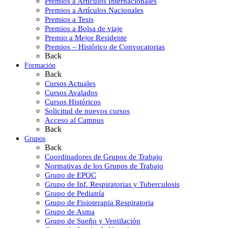
Premios a Artículos Internacionales
Premios a Artículos Nacionales
Premios a Tesis
Premios a Bolsa de viaje
Premio a Mejor Residente
Premios – Histórico de Convocatorias
Back
Formación
Back
Cursos Actuales
Cursos Avalados
Cursos Históricos
Solicitud de nuevos cursos
Acceso al Campus
Back
Grupos
Back
Coordinadores de Grupos de Trabajo
Normativas de los Grupos de Trabajo
Grupo de EPOC
Grupo de Inf. Respiratorias y Tuberculosis
Grupo de Pediatría
Grupo de Fisioterapia Respiratoria
Grupo de Asma
Grupo de Sueño y Ventilación