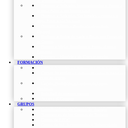
de Investigación Nóveles
Premios a Artículos Internacionales
–
Premio a
la mejor Publicación Internacional
Premios a Artículos Nacionales
–
Premio a la
mejor Publicación Nacional
Premios a Tesis
–
Premio a la mejor Tesis
Doctoral
Premios a Bolsa de viaje
–
Becas para Formación
en Centros
Premio a Mejor Residente
–
Premio al mejor
Residente
Premios – Histórico de Convocatorias
FORMACIÓN
Cursos Actuales
–
Catálogo de Cursos Actuales
Cursos Avalados
–
Catalogo de cursos avalados por
NEUMOMADRID
Cursos Históricos
–
Catálogo de Cursos
Históricos
Solicitud de nuevos cursos
Acceso al Campus
GRUPOS
Coordinadores de Grupos de Trabajo
Normativas de los Grupos de Trabajo
Grupo de EPOC
Grupo de Inf. Respiratorias y Tuberculosis