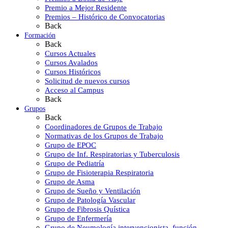
Premio a Mejor Residente
Premios – Histórico de Convocatorias
Back
Formación
Back
Cursos Actuales
Cursos Avalados
Cursos Históricos
Solicitud de nuevos cursos
Acceso al Campus
Back
Grupos
Back
Coordinadores de Grupos de Trabajo
Normativas de los Grupos de Trabajo
Grupo de EPOC
Grupo de Inf. Respiratorias y Tuberculosis
Grupo de Pediatría
Grupo de Fisioterapia Respiratoria
Grupo de Asma
Grupo de Sueño y Ventilación
Grupo de Patología Vascular
Grupo de Fibrosis Quística
Grupo de Enfermería
Grupo de Neumología intervencionista, función