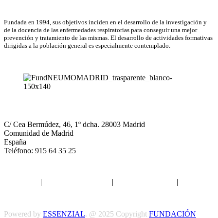
Asociación Científica
Fundada en 1994, sus objetivos inciden en el desarrollo de la investigación y
de la docencia de las enfermedades respiratorias para conseguir una mejor
prevención y tratamiento de las mismas. El desarrollo de actividades formativas
dirigidas a la población general es especialmente contemplado.
NEUMOMADRID
C/ Cea Bermúdez, 46, 1º dcha. 28003 Madrid
Comunidad de Madrid
España
Teléfono: 915 64 35 25
Aviso legal
|
Política de privacidad
|
Política de Cookies
|
Términos
y Condiciones
Powered by
ESSENZIAL
. @ 2025 Copyright
FUNDACIÓN