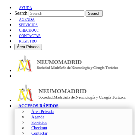
AYUDA
Search
Search
AGENDA
SERVICIOS
CHECKOUT
CONTACTAR
REGISTRO
Área Privada
ACCESOS RÁPIDOS
Área Privada
Agenda
Servicios
Checkout
Contactar