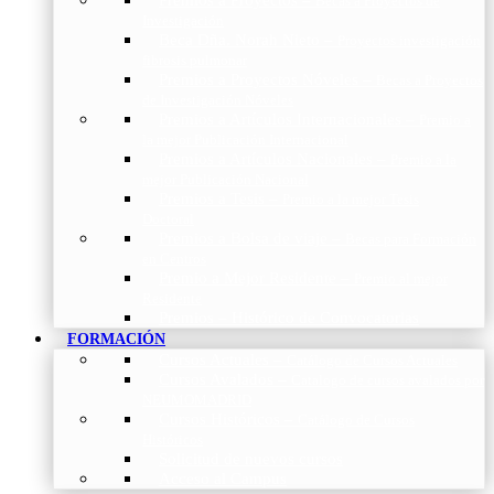
Becas a Proyectos de
Investigación
Beca Dña. Norah Nieto
–
Proyectos investigación
fibrosis pulmonar
Premios a Proyectos Nóveles
–
Becas a Proyectos
de Investigación Nóveles
Premios a Artículos Internacionales
–
Premio a
la mejor Publicación Internacional
Premios a Artículos Nacionales
–
Premio a la
mejor Publicación Nacional
Premios a Tesis
–
Premio a la mejor Tesis
Doctoral
Premios a Bolsa de viaje
–
Becas para Formación
en Centros
Premio a Mejor Residente
–
Premio al mejor
Residente
Premios – Histórico de Convocatorias
FORMACIÓN
Cursos Actuales
–
Catálogo de Cursos Actuales
Cursos Avalados
–
Catalogo de cursos avalados por
NEUMOMADRID
Cursos Históricos
–
Catálogo de Cursos
Históricos
Solicitud de nuevos cursos
Acceso al Campus