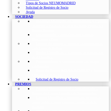
Tipos de Socios NEUMOMADRID
Solicitud de Registro de Socio
Ayuda
SOCIEDAD
Sociedad Madrileña de Neumología y Cirugía
Torácica
–
Presentación de la Sociedad, Objetivos y
Nuestra Historia
Organización
–
Junta Directiva, Comités,
Direcciones y Foros
Grupos de trabajo
–
Nuestros coordinadores en
cada Grupo de Trabajo
Avales Científicos
–
Formulario de Solicitud de
Aval Científico
Patrocinadores
–
Organizaciones con las que
colaboramos
Tipos de Socios NEUMOMADRID
–
Requisitos
y beneficios de Socios
Solicitud de Registro de Socio
PREMIOS
Premios Neumomadrid – Introducción
–
Premios del Comité Científico de Neumomadrid
Comité Científico
–
Organización de premios,
cursos, publicaciones y eventos científicos de la
Sociedad
Premios a Proyectos
–