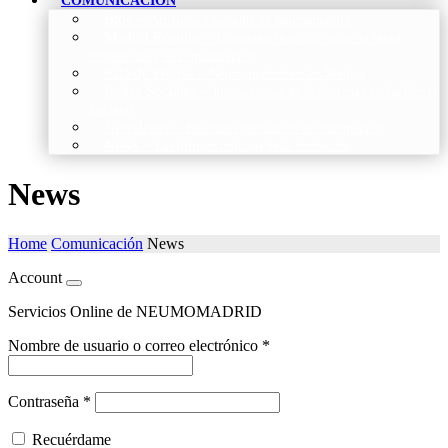
COMUNICACIÓN
Blog
–
Artículos e Insights de Neumomadrid
Madrid Respira
–
Llamada a la acción sobre la salud
respiratoria y su comunicación
Sala de Prensa
–
Neumomadrid en los Medios
Redes Sociales
–
Interacciones de la Sociedad en las Redes
Sociales
Newsletter
–
Boletines periódicos de información
News
–
Las últimas noticias de la fundación
News
Home
Comunicación
News
Account
Servicios Online de NEUMOMADRID
Nombre de usuario o correo electrónico
*
Contraseña
*
Recuérdame