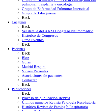
pulmonar, trasplante y oncología
Grupo de Enfermedad Pulmonar Intersticial
Grupo de Tabaquismo
Back
Congresos
Back
Ver detalle del XXXI Congreso Neumomadrid
Histórico de Congresos
Otros Eventos
Back
Pacientes
Back
Blog
Guías
Madrid Respira
Vídeos Pacientes
Asociaciones de pacientes
Contactar
Back
Publicaciones
Back
Proceso de publicación Revista
Últimos números Revista Patología Respiratoria
Histórico Revista de Patología Respiratoria