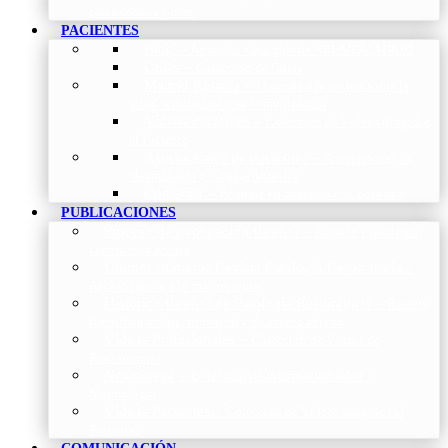
con expertos y más.
PACIENTES
Blog
–
Artículos e Insights de NEUMOMADRID
Guías
–
Colección de Guías
Madrid Respira
–
Llamada a la acción sobre la
salud respiratoria y su comunicación
Vídeos Pacientes
–
Colección de Vídeos dirigidos
al Paciente
Asociaciones de pacientes
–
Asociaciones de
Neumología y Cirugía Torácica
Contactar
–
Póngase en contacto con nosotros
PUBLICACIONES
Proceso de publicación Revista
–
Conoce y participa
con nuestra revista
Últimos números Revista Patología Respiratoria
–
Acceso rápido a lo más reciente
Histórico Revista de Patología Respiratoria
–
Revista
Científica online, trimestral y de acceso abierto
Vídeos Profesionales
–
Colección de Vídeos de
Profesionales
Neumoteca
–
Colección de información sobre la
Neumología
Vídeos Pacientes
–
Colección de Vídeos dirigidos al
Pacientes