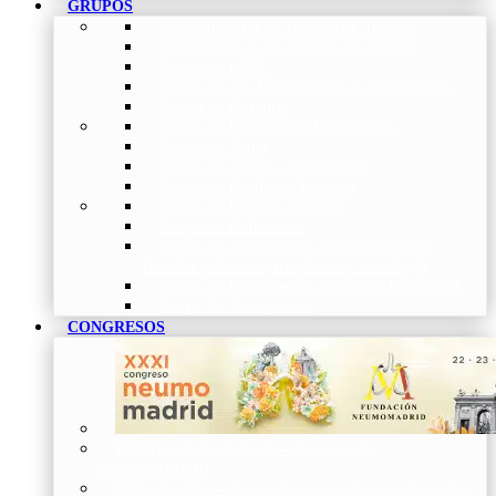
GRUPOS
Coordinadores de Grupos de Trabajo
Normativas de los Grupos de Trabajo
Grupo de EPOC
Grupo de Inf. Respiratorias y Tuberculosis
Grupo de Pediatría
Grupo de Fisioterapia Respiratoria
Grupo de Asma
Grupo de Sueño y Ventilación
Grupo de Patología Vascular
Grupo de Fibrosis Quística
Grupo de Enfermería
Grupo de Neumología intervencionista,
función pulmonar, trasplante y oncología
Grupo de Enfermedad Pulmonar Intersticial
Grupo de Tabaquismo
CONGRESOS
Histórico de Congresos
–
Congresos de
NEUMOMADRID
Otros Eventos
–
Entrega de premios, bienvenidas, tardes