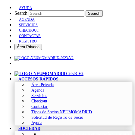
AYUDA
Search
Search
AGENDA
SERVICIOS
CHECKOUT
CONTACTAR
REGISTRO
Área Privada
ACCESOS RÁPIDOS
Área Privada
Agenda
Servicios
Checkout
Contactar
Tipos de Socios NEUMOMADRID
Solicitud de Registro de Socio
Ayuda
SOCIEDAD
Sociedad Madrileña de Neumología y Cirugía