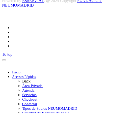
Powered by
ESSENZIAL
. @ 2025 Copyright
FUNDACIÓN
NEUMOMADRID
Síguenos
To top
Inicio
Accesos Rápidos
Back
Área Privada
Agenda
Servicios
Checkout
Contactar
Tipos de Socios NEUMOMADRID
Solicitud de Registro de Socio