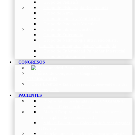
Grupo de Pediatría
Grupo de Fisioterapia Respiratoria
Grupo de Asma
Grupo de Sueño y Ventilación
Grupo de Patología Vascular
Grupo de Fibrosis Quística
Grupo de Enfermería
Grupo de Neumología intervencionista,
función pulmonar, trasplante y oncología
Grupo de Enfermedad Pulmonar Intersticial
Grupo de Tabaquismo
CONGRESOS
Histórico de Congresos
–
Congresos de
NEUMOMADRID
Otros Eventos
–
Entrega de premios, bienvenidas, tardes
con expertos y más.
PACIENTES
Blog
–
Artículos e Insights de NEUMOMADRID
Guías
–
Colección de Guías
Madrid Respira
–
Llamada a la acción sobre la
salud respiratoria y su comunicación
Vídeos Pacientes
–
Colección de Vídeos dirigidos
al Paciente
Asociaciones de pacientes
–
Asociaciones de