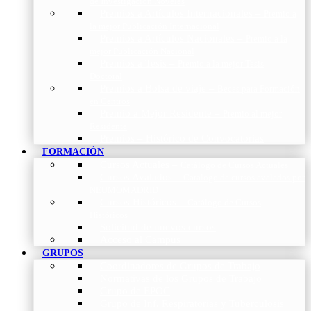
de Investigación Nóveles
Premios a Artículos Internacionales
–
Premio a
la mejor Publicación Internacional
Premios a Artículos Nacionales
–
Premio a la
mejor Publicación Nacional
Premios a Tesis
–
Premio a la mejor Tesis
Doctoral
Premios a Bolsa de viaje
–
Becas para Formación
en Centros
Premio a Mejor Residente
–
Premio al mejor
Residente
Premios – Histórico de Convocatorias
FORMACIÓN
Cursos Actuales
–
Catálogo de Cursos Actuales
Cursos Avalados
–
Catalogo de cursos avalados por
NEUMOMADRID
Cursos Históricos
–
Catálogo de Cursos
Históricos
Solicitud de nuevos cursos
Acceso al Campus
GRUPOS
Coordinadores de Grupos de Trabajo
Normativas de los Grupos de Trabajo
Grupo de EPOC
Grupo de Inf. Respiratorias y Tuberculosis