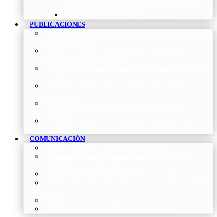
Neumología y Cirugía Torácica
Contactar
–
Póngase en contacto con nosotros
PUBLICACIONES
Proceso de publicación Revista
–
Conoce y participa
con nuestra revista
Últimos números Revista Patología Respiratoria
–
Acceso rápido a lo más reciente
Histórico Revista de Patología Respiratoria
–
Revista
Científica online, trimestral y de acceso abierto
Vídeos Profesionales
–
Colección de Vídeos de
Profesionales
Neumoteca
–
Colección de información sobre la
Neumología
Vídeos Pacientes
–
Colección de Vídeos dirigidos al
Pacientes
COMUNICACIÓN
Blog
–
Artículos e Insights de Neumomadrid
Madrid Respira
–
Llamada a la acción sobre la salud
respiratoria y su comunicación
Sala de Prensa
–
Neumomadrid en los Medios
Redes Sociales
–
Interacciones de la Sociedad en las Redes
Sociales
Newsletter
–
Boletines periódicos de información
News
–
Las últimas noticias de la fundación