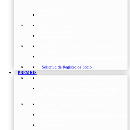
Torácica
–
Presentación de la Sociedad, Objetivos y
Nuestra Historia
Organización
–
Junta Directiva, Comités,
Direcciones y Foros
Grupos de trabajo
–
Nuestros coordinadores en
cada Grupo de Trabajo
Avales Científicos
–
Formulario de Solicitud de
Aval Científico
Patrocinadores
–
Organizaciones con las que
colaboramos
Tipos de Socios NEUMOMADRID
–
Requisitos
y beneficios de Socios
Solicitud de Registro de Socio
PREMIOS
Premios Neumomadrid – Introducción
–
Premios del Comité Científico de Neumomadrid
Comité Científico
–
Organización de premios,
cursos, publicaciones y eventos científicos de la
Sociedad
Premios a Proyectos
–
Becas a Proyectos de
Investigación
Beca Dña. Norah Nieto
–
Proyectos investigación
fibrosis pulmonar
Premios a Proyectos Nóveles
–
Becas a Proyectos