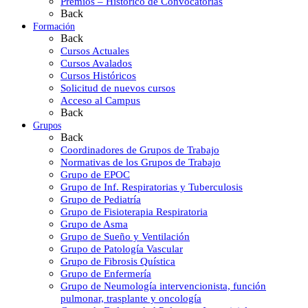
Premios – Histórico de Convocatorias
Back
Formación
Back
Cursos Actuales
Cursos Avalados
Cursos Históricos
Solicitud de nuevos cursos
Acceso al Campus
Back
Grupos
Back
Coordinadores de Grupos de Trabajo
Normativas de los Grupos de Trabajo
Grupo de EPOC
Grupo de Inf. Respiratorias y Tuberculosis
Grupo de Pediatría
Grupo de Fisioterapia Respiratoria
Grupo de Asma
Grupo de Sueño y Ventilación
Grupo de Patología Vascular
Grupo de Fibrosis Quística
Grupo de Enfermería
Grupo de Neumología intervencionista, función
pulmonar, trasplante y oncología