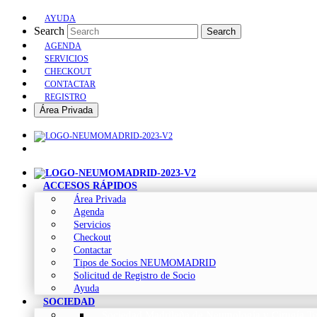
AYUDA
Search
Search
AGENDA
SERVICIOS
CHECKOUT
CONTACTAR
REGISTRO
Área Privada
ACCESOS RÁPIDOS
Área Privada
Agenda
Servicios
Checkout
Contactar
Tipos de Socios NEUMOMADRID
Solicitud de Registro de Socio
Ayuda
SOCIEDAD
Sociedad Madrileña de Neumología y Cirugía To