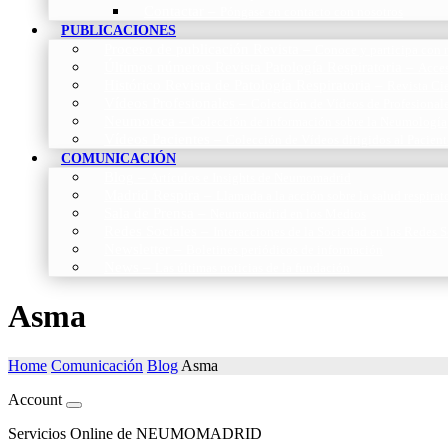
Contactar
–
Póngase en contacto con nosotros
PUBLICACIONES
Proceso de publicación Revista
–
Conoce y participa con n
Últimos números Revista Patología Respiratoria
–
Acces
Histórico Revista de Patología Respiratoria
–
Revista Cie
Vídeos Profesionales
–
Colección de Vídeos de Profesional
Neumoteca
–
Colección de información sobre la Neumología
Vídeos Pacientes
–
Colección de Vídeos dirigidos al Pacient
COMUNICACIÓN
Blog
–
Artículos e Insights de Neumomadrid
Madrid Respira
–
Llamada a la acción sobre la salud respira
Sala de Prensa
–
Neumomadrid en los Medios
Redes Sociales
–
Interacciones de la Sociedad en las Redes S
Newsletter
–
Boletines periódicos de información
News
–
Las últimas noticias de la fundación
Asma
Home
Comunicación
Blog
Asma
Account
Servicios Online de NEUMOMADRID