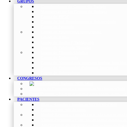
GRUPOS
Coordinadores de Grupos de Trabajo
Normativas de los Grupos de Trabajo
Grupo de EPOC
Grupo de Inf. Respiratorias y Tuberculosis
Grupo de Pediatría
Grupo de Fisioterapia Respiratoria
Grupo de Asma
Grupo de Sueño y Ventilación
Grupo de Patología Vascular
Grupo de Fibrosis Quística
Grupo de Enfermería
Grupo de Neumología intervencionista, función 
Grupo de Enfermedad Pulmonar Intersticial
Grupo de Tabaquismo
CONGRESOS
Histórico de Congresos
–
Congresos de NEUMOMADRID
Otros Eventos
–
Entrega de premios, bienvenidas, tardes con
PACIENTES
Blog
–
Artículos e Insights de NEUMOMADRID
Guías
–
Colección de Guías
Madrid Respira
–
Llamada a la acción sobre la salud 
Vídeos Pacientes
–
Colección de Vídeos dirigidos al
Asociaciones de pacientes
–
Asociaciones de Neumo