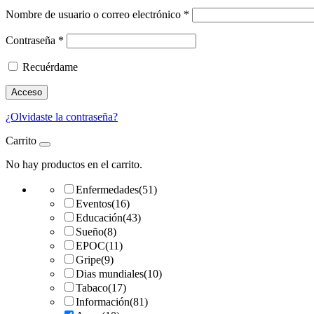
Nombre de usuario o correo electrónico
*
Contraseña
*
Recuérdame
Acceso
¿Olvidaste la contraseña?
Carrito
No hay productos en el carrito.
Enfermedades
(51)
Eventos
(16)
Educación
(43)
Sueño
(8)
EPOC
(11)
Gripe
(9)
Dias mundiales
(10)
Tabaco
(17)
Información
(81)