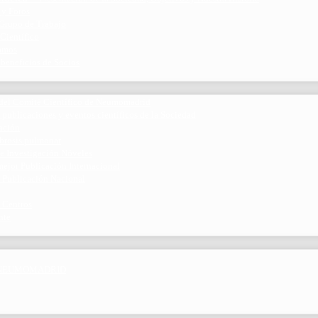
 y Foros
 Grupo de Trabajo
 Científico
ramos
 beneficios de Socios
del Comité Científico de Neumomadrid
 publicaciones y eventos científicos de la Sociedad
gación
ibrosis pulmonar
de Investigación Nóveles
mejor Publicación Internacional
r Publicación Nacional
 Centros
nte
por NEUMOMADRID