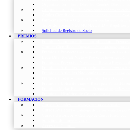
Organización
–
Junta Directiva, Comités, Direcciones
Grupos de trabajo
–
Nuestros coordinadores en cada
Avales Científicos
–
Formulario de Solicitud de Aval
Patrocinadores
–
Organizaciones con las que colabo
Tipos de Socios NEUMOMADRID
–
Requisitos y
Solicitud de Registro de Socio
PREMIOS
Premios Neumomadrid – Introducción
–
Premios 
Comité Científico
–
Organización de premios, cursos,
Premios a Proyectos
–
Becas a Proyectos de Investi
Beca Dña. Norah Nieto
–
Proyectos investigación f
Premios a Proyectos Nóveles
–
Becas a Proyectos 
Premios a Artículos Internacionales
–
Premio a la 
Premios a Artículos Nacionales
–
Premio a la mejo
Premios a Tesis
–
Premio a la mejor Tesis Doctoral
Premios a Bolsa de viaje
–
Becas para Formación en
Premio a Mejor Residente
–
Premio al mejor Reside
Premios – Histórico de Convocatorias
FORMACIÓN
Cursos Actuales
–
Catálogo de Cursos Actuales
Cursos Avalados
–
Catalogo de cursos avalados 
Cursos Históricos
–
Catálogo de Cursos Históricos
Solicitud de nuevos cursos
Acceso al Campus