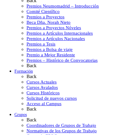
Back
Premios Neumomadrid – Introducción
Comité Científico
Premios a Proyectos
Beca Dña. Norah Nieto
Premios a Proyectos Nóveles
Premios a Artículos Internacionales
Premios a Artículos Nacionales
Premios a Tesis
Premios a Bolsa de viaje
Premio a Mejor Residente
Premios – Histórico de Convocatorias
Back
Formación
Back
Cursos Actuales
Cursos Avalados
Cursos Históricos
Solicitud de nuevos cursos
Acceso al Campus
Back
Grupos
Back
Coordinadores de Grupos de Trabajo
Normativas de los Grupos de Trabajo