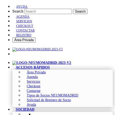
AYUDA
Search
Search
AGENDA
SERVICIOS
CHECKOUT
CONTACTAR
REGISTRO
Área Privada
ACCESOS RÁPIDOS
Área Privada
Agenda
Servicios
Checkout
Contactar
Tipos de Socios NEUMOMADRID
Solicitud de Registro de Socio
Ayuda
SOCIEDAD
Sociedad Madrileña de Neumología y Cirugía