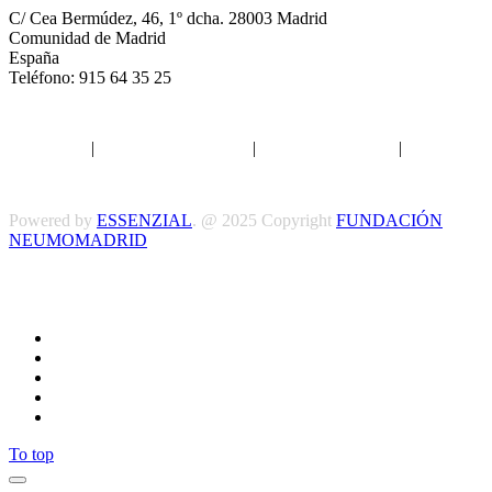
C/ Cea Bermúdez, 46, 1º dcha. 28003 Madrid
Comunidad de Madrid
España
Teléfono: 915 64 35 25
Aviso legal
|
Política de privacidad
|
Política de Cookies
|
Términos
y Condiciones
Powered by
ESSENZIAL
. @ 2025 Copyright
FUNDACIÓN
NEUMOMADRID
Síguenos
To top