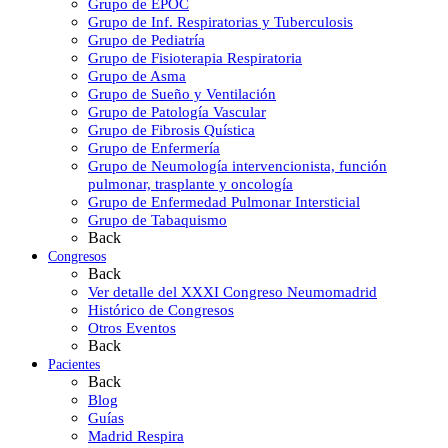
Grupo de EPOC
Grupo de Inf. Respiratorias y Tuberculosis
Grupo de Pediatría
Grupo de Fisioterapia Respiratoria
Grupo de Asma
Grupo de Sueño y Ventilación
Grupo de Patología Vascular
Grupo de Fibrosis Quística
Grupo de Enfermería
Grupo de Neumología intervencionista, función
pulmonar, trasplante y oncología
Grupo de Enfermedad Pulmonar Intersticial
Grupo de Tabaquismo
Back
Congresos
Back
Ver detalle del XXXI Congreso Neumomadrid
Histórico de Congresos
Otros Eventos
Back
Pacientes
Back
Blog
Guías
Madrid Respira