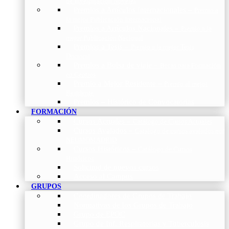
de Investigación Nóveles
Premios a Artículos Internacionales
–
Premio a
la mejor Publicación Internacional
Premios a Artículos Nacionales
–
Premio a la
mejor Publicación Nacional
Premios a Tesis
–
Premio a la mejor Tesis
Doctoral
Premios a Bolsa de viaje
–
Becas para Formación
en Centros
Premio a Mejor Residente
–
Premio al mejor
Residente
Premios – Histórico de Convocatorias
FORMACIÓN
Cursos Actuales
–
Catálogo de Cursos Actuales
Cursos Avalados
–
Catalogo de cursos avalados por
NEUMOMADRID
Cursos Históricos
–
Catálogo de Cursos
Históricos
Solicitud de nuevos cursos
Acceso al Campus
GRUPOS
Coordinadores de Grupos de Trabajo
Normativas de los Grupos de Trabajo
Grupo de EPOC
Grupo de Inf. Respiratorias y Tuberculosis