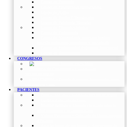
Grupo de Pediatría
Grupo de Fisioterapia Respiratoria
Grupo de Asma
Grupo de Sueño y Ventilación
Grupo de Patología Vascular
Grupo de Fibrosis Quística
Grupo de Enfermería
Grupo de Neumología intervencionista,
función pulmonar, trasplante y oncología
Grupo de Enfermedad Pulmonar Intersticial
Grupo de Tabaquismo
CONGRESOS
Histórico de Congresos
–
Congresos de
NEUMOMADRID
Otros Eventos
–
Entrega de premios, bienvenidas, tardes
con expertos y más.
PACIENTES
Blog
–
Artículos e Insights de NEUMOMADRID
Guías
–
Colección de Guías
Madrid Respira
–
Llamada a la acción sobre la
salud respiratoria y su comunicación
Vídeos Pacientes
–
Colección de Vídeos dirigidos
al Paciente
Asociaciones de pacientes
–
Asociaciones de