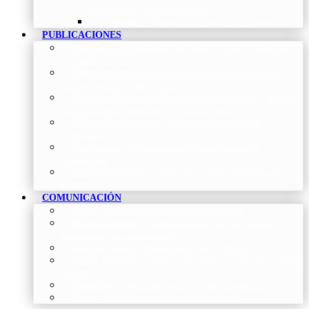
Neumología y Cirugía Torácica
Contactar
–
Póngase en contacto con nosotros
PUBLICACIONES
Proceso de publicación Revista
–
Conoce y participa
con nuestra revista
Últimos números Revista Patología Respiratoria
–
Acceso rápido a lo más reciente
Histórico Revista de Patología Respiratoria
–
Revista
Científica online, trimestral y de acceso abierto
Vídeos Profesionales
–
Colección de Vídeos de
Profesionales
Neumoteca
–
Colección de información sobre la
Neumología
Vídeos Pacientes
–
Colección de Vídeos dirigidos al
Pacientes
COMUNICACIÓN
Blog
–
Artículos e Insights de Neumomadrid
Madrid Respira
–
Llamada a la acción sobre la salud
respiratoria y su comunicación
Sala de Prensa
–
Neumomadrid en los Medios
Redes Sociales
–
Interacciones de la Sociedad en las Redes
Sociales
Newsletter
–
Boletines periódicos de información
News
–
Las últimas noticias de la fundación