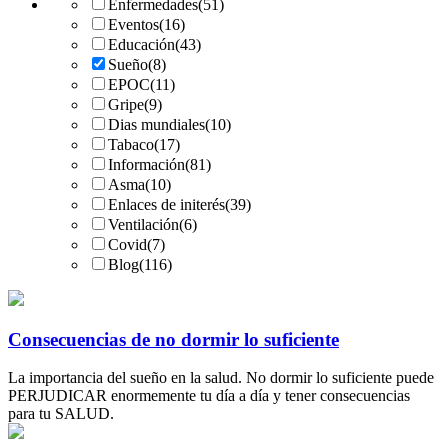
Enfermedades
(51)
Eventos
(16)
Educación
(43)
Sueño
(8)
EPOC
(11)
Gripe
(9)
Dias mundiales
(10)
Tabaco
(17)
Información
(81)
Asma
(10)
Enlaces de initerés
(39)
Ventilación
(6)
Covid
(7)
Blog
(116)
Consecuencias de no dormir lo suficiente
La importancia del sueño en la salud. No dormir lo suficiente puede
PERJUDICAR enormemente tu día a día y tener consecuencias
para tu SALUD.