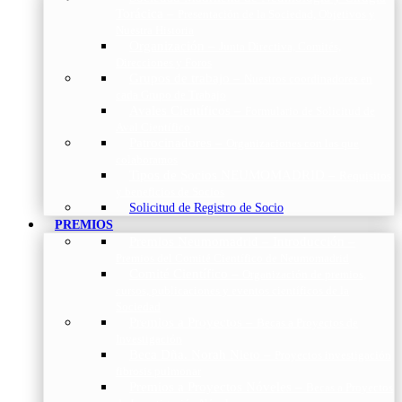
Torácica
–
Presentación de la Sociedad, Objetivos y
Nuestra Historia
Organización
–
Junta Directiva, Comités,
Direcciones y Foros
Grupos de trabajo
–
Nuestros coordinadores en
cada Grupo de Trabajo
Avales Científicos
–
Formulario de Solicitud de
Aval Científico
Patrocinadores
–
Organizaciones con las que
colaboramos
Tipos de Socios NEUMOMADRID
–
Requisitos
y beneficios de Socios
Solicitud de Registro de Socio
PREMIOS
Premios Neumomadrid – Introducción
–
Premios del Comité Científico de Neumomadrid
Comité Científico
–
Organización de premios,
cursos, publicaciones y eventos científicos de la
Sociedad
Premios a Proyectos
–
Becas a Proyectos de
Investigación
Beca Dña. Norah Nieto
–
Proyectos investigación
fibrosis pulmonar
Premios a Proyectos Nóveles
–
Becas a Proyectos