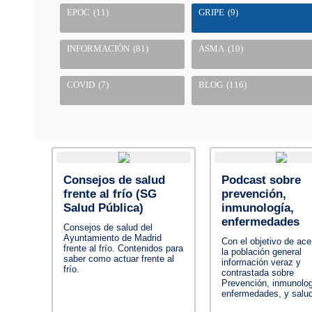
EPOC
(11)
GRIPE
(9)
INFORMACIÓN
(81)
ASMA
(10)
COVID
(7)
BLOG
(116)
Consejos de salud
Podcast sobre
frente al frío (SG
prevención,
Salud Pública)
inmunología,
enfermedades
Consejos de salud del
Ayuntamiento de Madrid
Con el objetivo de ace
frente al frío. Contenidos para
la población general
saber como actuar frente al
información veraz y
frío.
contrastada sobre
Prevención, inmunolog
enfermedades, y salud