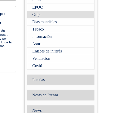
EPOC
pe:
Gripe
Dias mundiales
?
Tabaco
ción
 brusco
Información
e por
y B de la
Asma
dae.
Enlaces de initerés
Ventilación
Covid
Paradas
Notas de Prensa
News