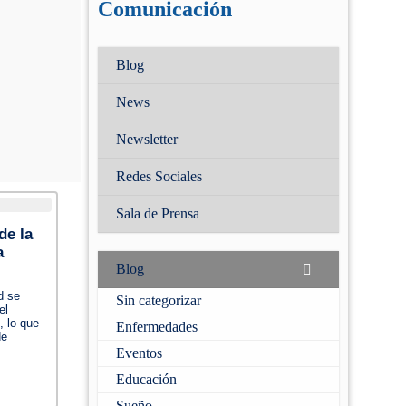
Comunicación
Contraseña
Blog
(Obligatorio)
News
Recuérdame
Newsletter
¿Has olividado tu
contraseña?
Redes Sociales
Sala de Prensa
de la
a
Blog
d se
Sin categorizar
el
, lo que
Enfermedades
de
Eventos
Educación
Sueño