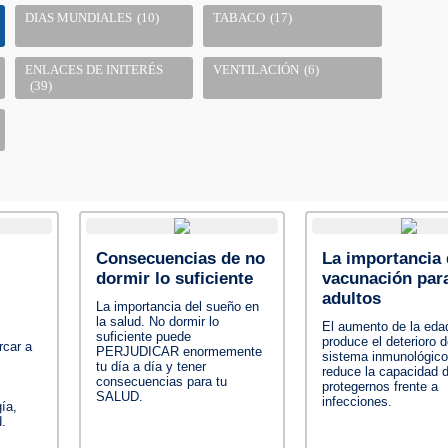
DIAS MUNDIALES
(10)
TABACO
(17)
ENLACES DE INITERÉS
VENTILACIÓN
(6)
(39)
Consecuencias de no
La importancia 
dormir lo suficiente
vacunación par
adultos
La importancia del sueño en
la salud. No dormir lo
El aumento de la eda
suficiente puede
produce el deterioro d
rcar a
PERJUDICAR enormemente
sistema inmunológico
tu día a día y tener
reduce la capacidad 
consecuencias para tu
protegernos frente a
SALUD.
infecciones.
ía,
.