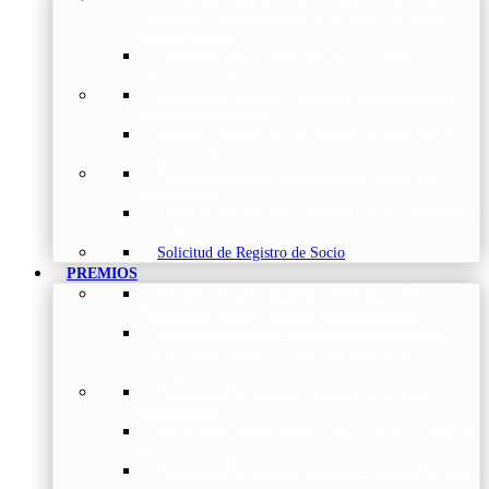
Torácica
–
Presentación de la Sociedad, Objetivos y
Nuestra Historia
Organización
–
Junta Directiva, Comités,
Direcciones y Foros
Grupos de trabajo
–
Nuestros coordinadores en
cada Grupo de Trabajo
Avales Científicos
–
Formulario de Solicitud de
Aval Científico
Patrocinadores
–
Organizaciones con las que
colaboramos
Tipos de Socios NEUMOMADRID
–
Requisitos
y beneficios de Socios
Solicitud de Registro de Socio
PREMIOS
Premios Neumomadrid – Introducción
–
Premios del Comité Científico de Neumomadrid
Comité Científico
–
Organización de premios,
cursos, publicaciones y eventos científicos de la
Sociedad
Premios a Proyectos
–
Becas a Proyectos de
Investigación
Beca Dña. Norah Nieto
–
Proyectos investigación
fibrosis pulmonar
Premios a Proyectos Nóveles
–
Becas a Proyectos