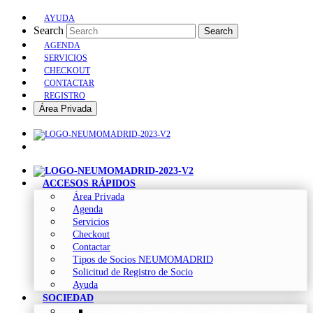
AYUDA
Search
Search
AGENDA
SERVICIOS
CHECKOUT
CONTACTAR
REGISTRO
Área Privada
ACCESOS RÁPIDOS
Área Privada
Agenda
Servicios
Checkout
Contactar
Tipos de Socios NEUMOMADRID
Solicitud de Registro de Socio
Ayuda
SOCIEDAD
Sociedad Madrileña de Neumología y Cirugía