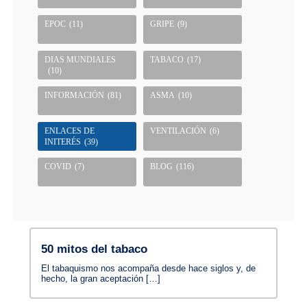
EPOC
(11)
GRIPE
(9)
DIAS MUNDIALES
TABACO
(17)
(10)
INFORMACIÓN
(81)
ASMA
(10)
ENLACES DE
VENTILACIÓN
(6)
INITERÉS
(39)
COVID
(7)
BLOG
(116)
50 mitos del tabaco
El tabaquismo nos acompaña desde hace siglos y, de
hecho, la gran aceptación […]