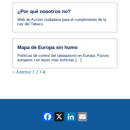
¿Por qué nosotros no?
Web de Acción ciudadana para el cumplimiento de la
Ley del Tabaco
Mapa de Europa sin humo
Políticas de control del tabaquismo en Europa: Países
europeos con leyes mas estrictas […]
« Anterior
1
2
3
4
Fa
X
Li
E
ce
nk
m