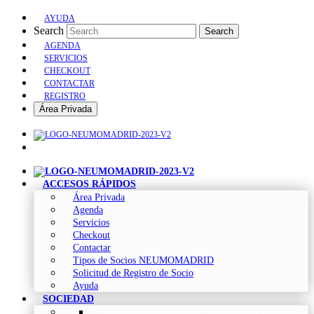
AYUDA
Search
Search
AGENDA
SERVICIOS
CHECKOUT
CONTACTAR
REGISTRO
Área Privada
ACCESOS RÁPIDOS
Área Privada
Agenda
Servicios
Checkout
Contactar
Tipos de Socios NEUMOMADRID
Solicitud de Registro de Socio
Ayuda
SOCIEDAD
Sociedad Madrileña de Neumología y Cirugía