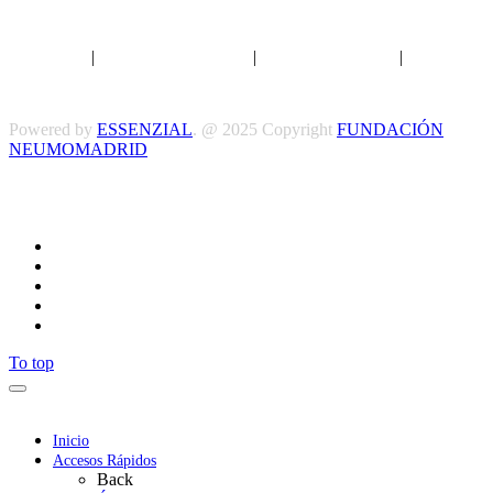
Aviso legal
|
Política de privacidad
|
Política de Cookies
|
Términos
y Condiciones
Powered by
ESSENZIAL
. @ 2025 Copyright
FUNDACIÓN
NEUMOMADRID
Síguenos
To top
Inicio
Accesos Rápidos
Back