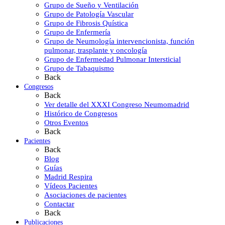
Grupo de Sueño y Ventilación
Grupo de Patología Vascular
Grupo de Fibrosis Quística
Grupo de Enfermería
Grupo de Neumología intervencionista, función
pulmonar, trasplante y oncología
Grupo de Enfermedad Pulmonar Intersticial
Grupo de Tabaquismo
Back
Congresos
Back
Ver detalle del XXXI Congreso Neumomadrid
Histórico de Congresos
Otros Eventos
Back
Pacientes
Back
Blog
Guías
Madrid Respira
Vídeos Pacientes
Asociaciones de pacientes
Contactar
Back
Publicaciones