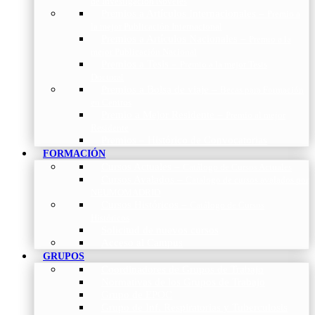
de Investigación Nóveles
Premios a Artículos Internacionales
–
Premio a
la mejor Publicación Internacional
Premios a Artículos Nacionales
–
Premio a la
mejor Publicación Nacional
Premios a Tesis
–
Premio a la mejor Tesis
Doctoral
Premios a Bolsa de viaje
–
Becas para Formación
en Centros
Premio a Mejor Residente
–
Premio al mejor
Residente
Premios – Histórico de Convocatorias
FORMACIÓN
Cursos Actuales
–
Catálogo de Cursos Actuales
Cursos Avalados
–
Catalogo de cursos avalados por
NEUMOMADRID
Cursos Históricos
–
Catálogo de Cursos
Históricos
Solicitud de nuevos cursos
Acceso al Campus
GRUPOS
Coordinadores de Grupos de Trabajo
Normativas de los Grupos de Trabajo
Grupo de EPOC
Grupo de Inf. Respiratorias y Tuberculosis