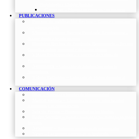
Neumología y Cirugía Torácica
Contactar
–
Póngase en contacto con nosotros
PUBLICACIONES
Proceso de publicación Revista
–
Conoce y participa
con nuestra revista
Últimos números Revista Patología Respiratoria
–
Acceso rápido a lo más reciente
Histórico Revista de Patología Respiratoria
–
Revista
Científica online, trimestral y de acceso abierto
Vídeos Profesionales
–
Colección de Vídeos de
Profesionales
Neumoteca
–
Colección de información sobre la
Neumología
Vídeos Pacientes
–
Colección de Vídeos dirigidos al
Pacientes
COMUNICACIÓN
Blog
–
Artículos e Insights de Neumomadrid
Madrid Respira
–
Llamada a la acción sobre la salud
respiratoria y su comunicación
Sala de Prensa
–
Neumomadrid en los Medios
Redes Sociales
–
Interacciones de la Sociedad en las Redes
Sociales
Newsletter
–
Boletines periódicos de información
News
–
Las últimas noticias de la fundación