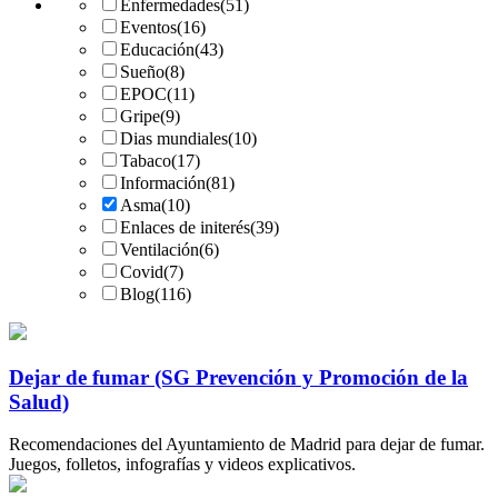
Enfermedades
(51)
Eventos
(16)
Educación
(43)
Sueño
(8)
EPOC
(11)
Gripe
(9)
Dias mundiales
(10)
Tabaco
(17)
Información
(81)
Asma
(10)
Enlaces de initerés
(39)
Ventilación
(6)
Covid
(7)
Blog
(116)
Dejar de fumar (SG Prevención y Promoción de la
Salud)
Recomendaciones del Ayuntamiento de Madrid para dejar de fumar.
Juegos, folletos, infografías y videos explicativos.