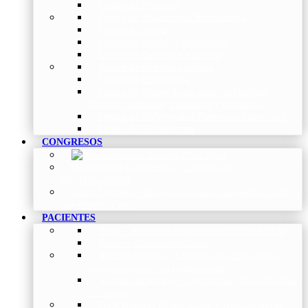
Grupo de Pediatría
Grupo de Fisioterapia Respiratoria
Grupo de Asma
Grupo de Sueño y Ventilación
Grupo de Patología Vascular
Grupo de Fibrosis Quística
Grupo de Enfermería
Grupo de Neumología intervencionista,
función pulmonar, trasplante y oncología
Grupo de Enfermedad Pulmonar Intersticial
Grupo de Tabaquismo
CONGRESOS
Histórico de Congresos
–
Congresos de
NEUMOMADRID
Otros Eventos
–
Entrega de premios, bienvenidas, tardes
con expertos y más.
PACIENTES
Blog
–
Artículos e Insights de NEUMOMADRID
Guías
–
Colección de Guías
Madrid Respira
–
Llamada a la acción sobre la
salud respiratoria y su comunicación
Vídeos Pacientes
–
Colección de Vídeos dirigidos
al Paciente
Asociaciones de pacientes
–
Asociaciones de