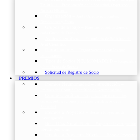
Torácica
–
Presentación de la Sociedad, Objetivos y
Nuestra Historia
Organización
–
Junta Directiva, Comités,
Direcciones y Foros
Grupos de trabajo
–
Nuestros coordinadores en
cada Grupo de Trabajo
Avales Científicos
–
Formulario de Solicitud de
Aval Científico
Patrocinadores
–
Organizaciones con las que
colaboramos
Tipos de Socios NEUMOMADRID
–
Requisitos
y beneficios de Socios
Solicitud de Registro de Socio
PREMIOS
Premios Neumomadrid – Introducción
–
Premios del Comité Científico de Neumomadrid
Comité Científico
–
Organización de premios,
cursos, publicaciones y eventos científicos de la
Sociedad
Premios a Proyectos
–
Becas a Proyectos de
Investigación
Beca Dña. Norah Nieto
–
Proyectos investigación
fibrosis pulmonar
Premios a Proyectos Nóveles
–
Becas a Proyectos